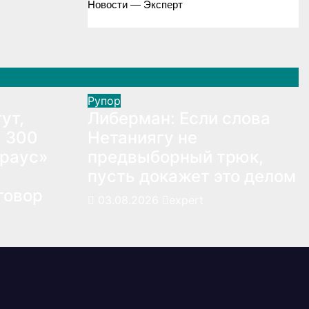
Новости — Эксперт
Рупор
ут,
Либерман: Если слова
: 300
Нетаниягу не
траус»
предвыборный трюк,
пусть докажет это делом
говор
03.08.2026
expert