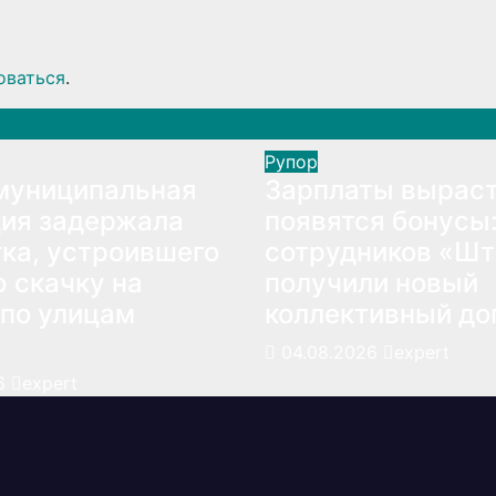
оваться
.
Рупор
муниципальная
Зарплаты выраст
ия задержала
появятся бонусы
ка, устроившего
сотрудников «Ш
 скачку на
получили новый
по улицам
коллективный до
04.08.2026
expert
26
expert