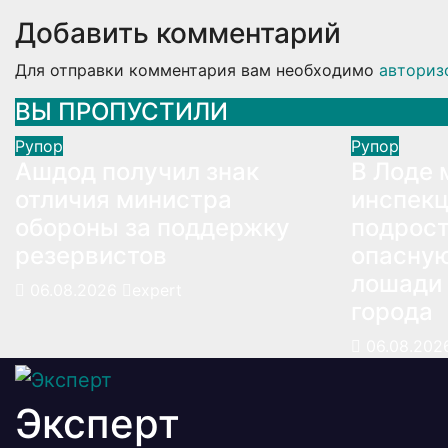
Добавить комментарий
Для отправки комментария вам необходимо
авториз
ВЫ ПРОПУСТИЛИ
Рупор
Рупор
Ашдод получил знак
В Лоде 
отличия министра
инспекц
обороны за поддержку
подрост
резервистов
опасную
лошади 
06.08.2026
expert
города
06.08.20
Эксперт