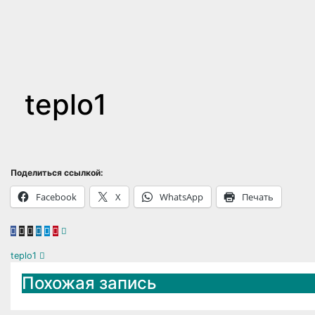
teplo1
Поделиться ссылкой:
Facebook
X
WhatsApp
Печать
Навигация
teplo1
Похожая запись
по
записям