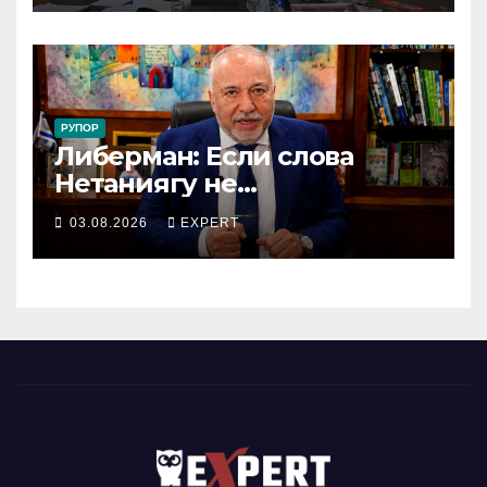
коллективный договор
РУПОР
Либерман: Если слова
Нетаниягу не
предвыборный трюк, пусть
03.08.2026
EXPERT
докажет это делом