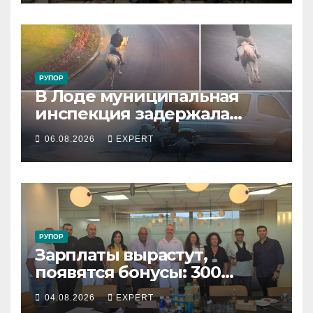
РУПОР
В Лоде муниципальная
инспекция задержала
подростка, устроившего
06.08.2026
EXPERT
опасную скачку на лошади
по улицам города
РУПОР
Зарплаты вырастут,
появятся бонусы: 300
сотрудников «Штраус»
04.08.2026
EXPERT
получили новый