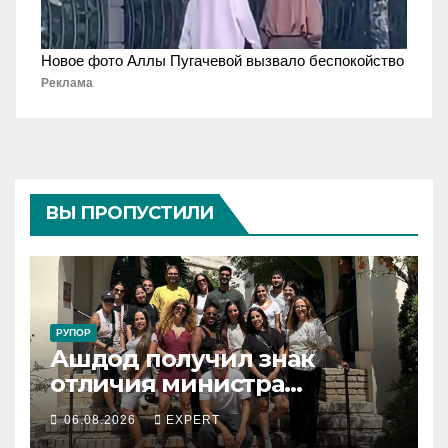
Новое фото Аллы Пугачевой вызвало беспокойство
Реклама
ВЫ ПРОПУСТИЛИ
РУПОР
Ашдод получил знак
отличия министра
обороны за поддержку
06.08.2026
EXPERT
резервистов