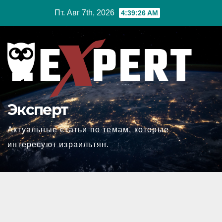
Перейти
Пт. Авг 7th, 2026
4:39:27 AM
к
содержимому
Эксперт
Актуальные статьи по темам, которые
интересуют израильтян.