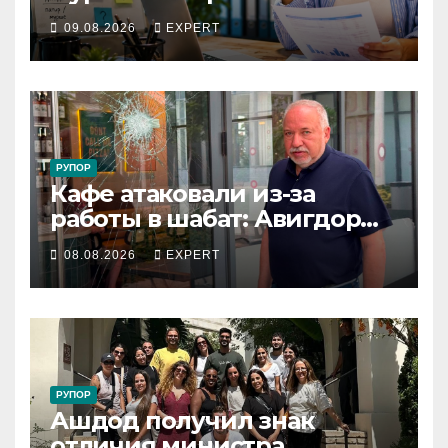
выгоднее фрилансеру и
09.08.2026
EXPERT
малому бизнесу в 2026 году
РУПОР
Кафе атаковали из-за
работы в шабат: Авигдор
Либерман приехал
08.08.2026
EXPERT
поддержать владельцев
РУПОР
Ашдод получил знак
отличия министра