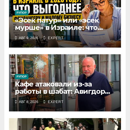
РУПОР
«Эсек патур» или «эсек
мурше» в Израиле: что
выгоднее фрилансеру и
АВГ 9, 2026
EXPERT
малому бизнесу в 2026 году
РУПОР
Кафе атаковали из-за
работы в шабат: Авигдор
Либерман приехал
АВГ 8, 2026
EXPERT
поддержать владельцев