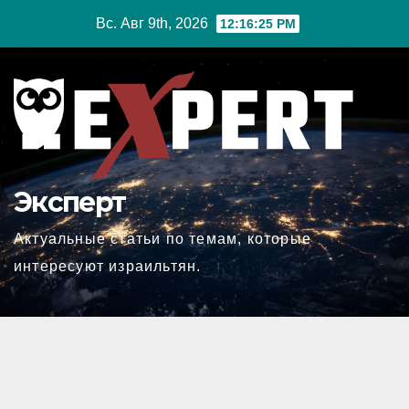
Перейти
Вс. Авг 9th, 2026
12:16:26 PM
к
содержимому
Эксперт
Актуальные статьи по темам, которые
интересуют израильтян.