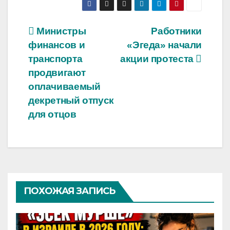
Навигация
Министры
Работники
финансов и
«Эгеда» начали
по
транспорта
акции протеста
записям
продвигают
оплачиваемый
декретный отпуск
для отцов
ПОХОЖАЯ ЗАПИСЬ