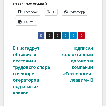
Поделиться ссылкой:
Facebook
X
WhatsApp
Печать
Навигация
Гистадрут
Подписан
объявил о
коллективный
по
состоянии
договор в
записям
трудового спора
компании
в секторе
«Технологият
операторов
леавим»
подъемных
кранов