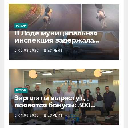
РУПОР
В Лоде муниципальная
инспекция задержала
подростка, устроившего
06.08.2026
EXPERT
опасную скачку на лошади
по улицам города
РУПОР
Зарплаты вырастут,
появятся бонусы: 300
сотрудников «Штраус»
04.08.2026
EXPERT
получили новый
коллективный договор