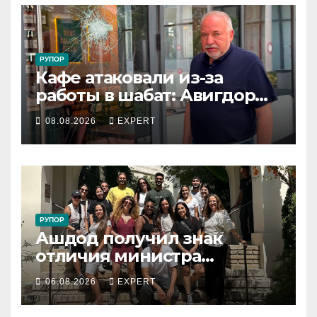
РУПОР
Кафе атаковали из-за
работы в шабат: Авигдор
Либерман приехал
08.08.2026
EXPERT
поддержать владельцев
РУПОР
Ашдод получил знак
отличия министра
обороны за поддержку
06.08.2026
EXPERT
резервистов