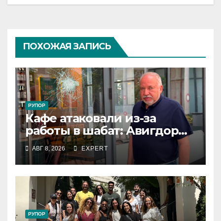
ПОХОЖАЯ ЗАПИСЬ
РУПОР
Кафе атаковали из-за
работы в шабат: Авигдор
Либерман приехал
АВГ 8, 2026
EXPERT
поддержать владельцев
РУПОР