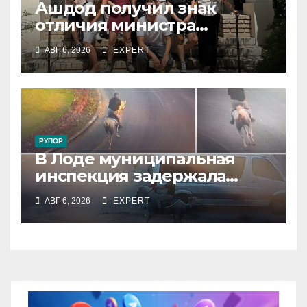
Ашдод получил знак
отличия министра
обороны за поддержку
АВГ 6, 2026
EXPERT
резервистов
РУПОР
В Лоде муниципальная
инспекция задержала
подростка, устроившего
АВГ 6, 2026
EXPERT
опасную скачку на лошади
по улицам города