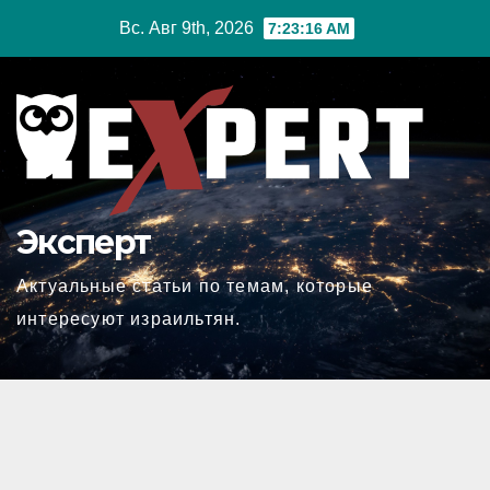
Перейти
Вс. Авг 9th, 2026
7:23:17 AM
к
содержимому
Эксперт
Актуальные статьи по темам, которые
интересуют израильтян.