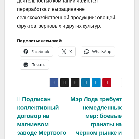
деятельностью компании является
переработка и выращивание
сельскохозяйственной продукции: овощей,
фруктов, зерновых и других культур.
Поделиться ссылкой:
Facebook
X
WhatsApp
Печать
Навигация
Подписан
Мэр Лода требует
коллективный
немедленных
по
договор на
мер: боевые
записям
магниевом
гранаты на
заводе Мертвого
чёрном рынке и