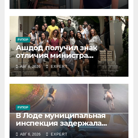
поддержать владельцев
РУПОР
Ашдод получил знак
отличия министра
обороны за поддержку
АВГ 6, 2026
EXPERT
резервистов
РУПОР
В Лоде муниципальная
инспекция задержала
подростка, устроившего
АВГ 6, 2026
EXPERT