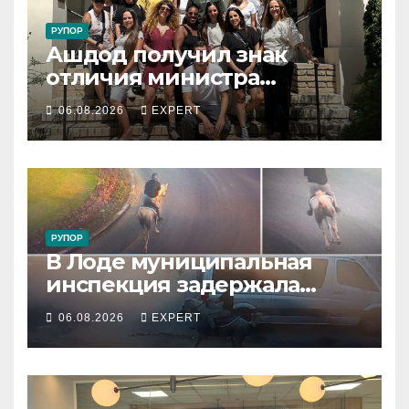
РУПОР
Ашдод получил знак
отличия министра
обороны за поддержку
06.08.2026
EXPERT
резервистов
РУПОР
В Лоде муниципальная
инспекция задержала
подростка, устроившего
06.08.2026
EXPERT
опасную скачку на лошади
по улицам города