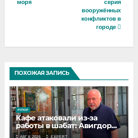
моря
серия
вооружённых
конфликтов в
городе
ПОХОЖАЯ ЗАПИСЬ
РУПОР
Кафе атаковали из-за
работы в шабат: Авигдор
Либерман приехал
АВГ 8, 2026
EXPERT