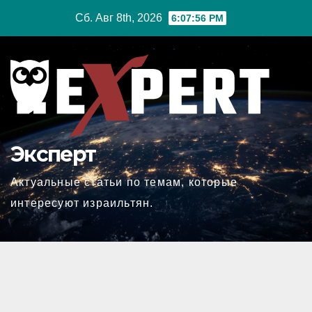
Перейти
Сб. Авг 8th, 2026
6:07:57 PM
к
содержимому
Эксперт
Актуальные статьи по темам, которые
интересуют израильтян.