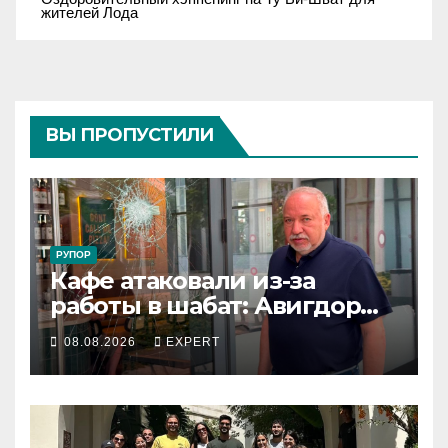
жителей Лода
ВЫ ПРОПУСТИЛИ
РУПОР
Кафе атаковали из-за
работы в шабат: Авигдор
Либерман приехал
08.08.2026
EXPERT
поддержать владельцев