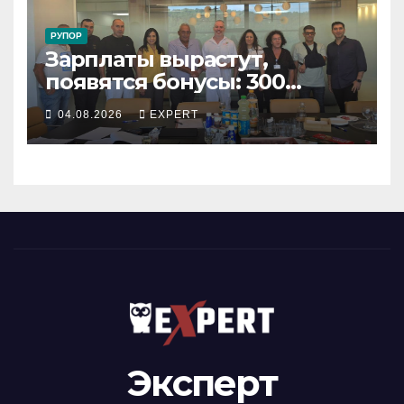
РУПОР
Зарплаты вырастут,
появятся бонусы: 300
сотрудников «Штраус»
04.08.2026
EXPERT
получили новый
коллективный договор
Эксперт