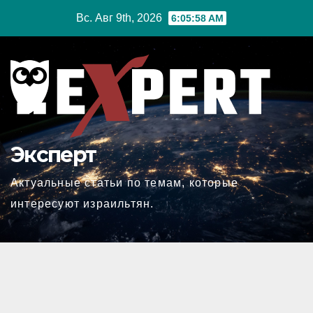
Перейти
Вс. Авг 9th, 2026
6:05:59 AM
к
содержимому
Эксперт
Актуальные статьи по темам, которые
интересуют израильтян.