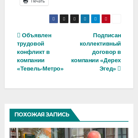
Печать
Навигация
Объявлен
Подписан
трудовой
коллективный
по
конфликт в
договор в
записям
компании
компании «Дерех
«Тевель-Метро»
Эгед»
ПОХОЖАЯ ЗАПИСЬ