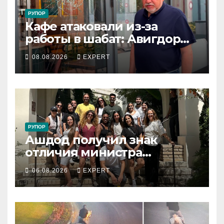
РУПОР
Кафе атаковали из-за
работы в шабат: Авигдор
Либерман приехал
08.08.2026
EXPERT
поддержать владельцев
РУПОР
Ашдод получил знак
отличия министра
обороны за поддержку
06.08.2026
EXPERT
резервистов