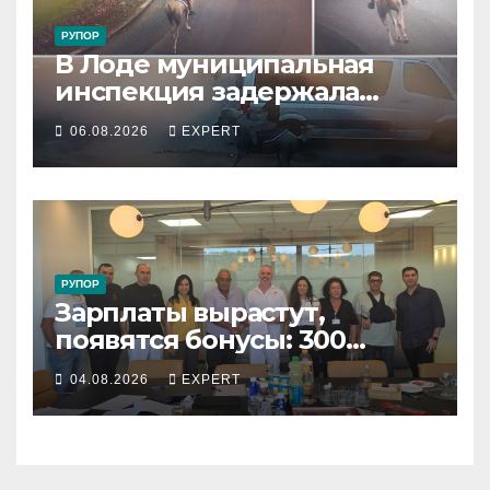
РУПОР
В Лоде муниципальная
инспекция задержала
подростка, устроившего
06.08.2026
EXPERT
опасную скачку на лошади
по улицам города
РУПОР
Зарплаты вырастут,
появятся бонусы: 300
сотрудников «Штраус»
04.08.2026
EXPERT
получили новый
коллективный договор