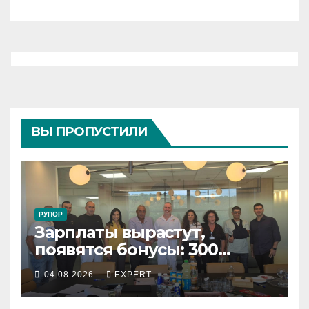
ВЫ ПРОПУСТИЛИ
РУПОР
Зарплаты вырастут,
появятся бонусы: 300
сотрудников «Штраус»
04.08.2026
EXPERT
получили новый
коллективный договор