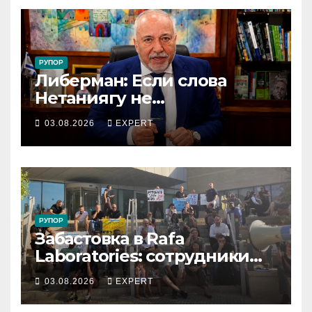
РУПОР
Либерман: Если слова
Нетаниягу не
предвыборный трюк, пусть
03.08.2026
EXPERT
докажет это делом
РУПОР
Забастовка в Rafa
Laboratories: сотрудники
остановили производство
03.08.2026
EXPERT
и требуют долю от
биржевого успеха