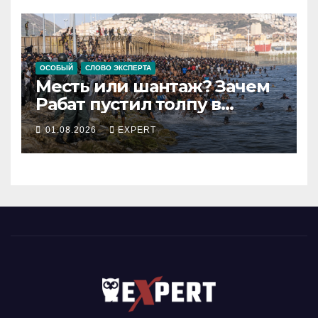
ОСОБЫЙ
СЛОВО ЭКСПЕРТА
Месть или шантаж? Зачем
Рабат пустил толпу в
испанский анклав
01.08.2026
EXPERT