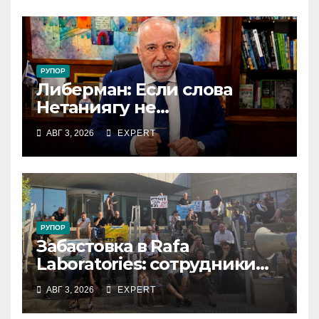
коллективный договор
РУПОР
Либерман: Если слова
Нетаниягу не
предвыборный трюк, пусть
АВГ 3, 2026
EXPERT
докажет это делом
РУПОР
Забастовка в Rafa
Laboratories: сотрудники
остановили производство
АВГ 3, 2026
EXPERT
и требуют долю от
биржевого успеха