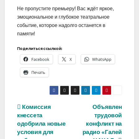
Не пропустите премьеру! Вас ждёт яркое,
эмоциональное и глубокое театральное
событие, которое надолго останется в
памяти!
Поделиться ссылкой:
Facebook
X
WhatsApp
Печать
Навигация
Комиссия
Объявлен
кнессета
трудовой
по
одобрила новые
конфликт на
записям
условия для
радио «Галей