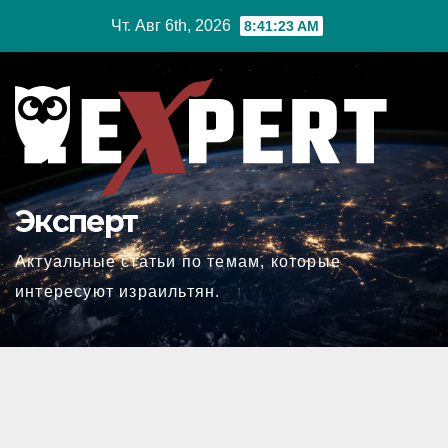
Перейти
Чт. Авг 6th, 2026
8:41:23 AM
к
содержимому
Эксперт
Актуальные статьи по темам, которые
интересуют израильтян.