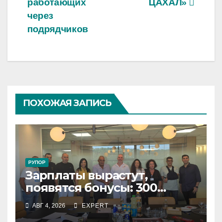
работающих
ЦАХАЛ»
через
подрядчиков
ПОХОЖАЯ ЗАПИСЬ
РУПОР
Зарплаты вырастут,
появятся бонусы: 300
сотрудников «Штраус»
АВГ 4, 2026
EXPERT
получили новый