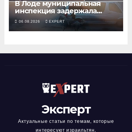
В Лоде муниципальная
инспекция задержала
подростка, устроившего
06.08.2026
EXPERT
опасную скачку на лошади
по улицам города
Эксперт
Актуальные статьи по темам, которые
интересуют израильтян.