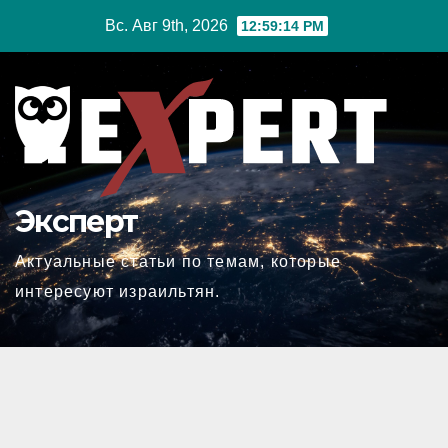
Перейти
Вс. Авг 9th, 2026
12:59:15 PM
к
содержимому
Эксперт
Актуальные статьи по темам, которые
интересуют израильтян.