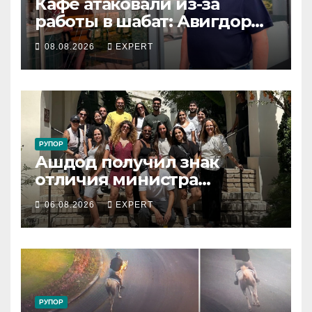
Кафе атаковали из-за
работы в шабат: Авигдор
Либерман приехал
08.08.2026
EXPERT
поддержать владельцев
РУПОР
Ашдод получил знак
отличия министра
обороны за поддержку
06.08.2026
EXPERT
резервистов
РУПОР