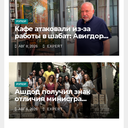
РУПОР
Кафе атаковали из-за
работы в шабат: Авигдор
Либерман приехал
АВГ 8, 2026
EXPERT
поддержать владельцев
РУПОР
Ашдод получил знак
отличия министра
обороны за поддержку
АВГ 6, 2026
EXPERT
резервистов