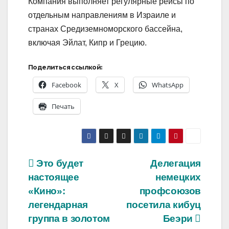
Компания выполняет регулярные рейсы по
отдельным направлениям в Израиле и
странах Средиземноморского бассейна,
включая Эйлат, Кипр и Грецию.
Поделиться ссылкой:
Facebook
X
WhatsApp
Печать
Навигация
Это будет
Делегация
настоящее
немецких
по
«Кино»:
профсоюзов
записям
легендарная
посетила кибуц
группа в золотом
Беэри