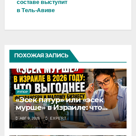
составе выступит
в Тель-Авиве
ПОХОЖАЯ ЗАПИСЬ
РУПОР
«Эсек патур» или «эсек
мурше» в Израиле: что
выгоднее фрилансеру и
АВГ 9, 2026
EXPERT
малому бизнесу в 2026 году