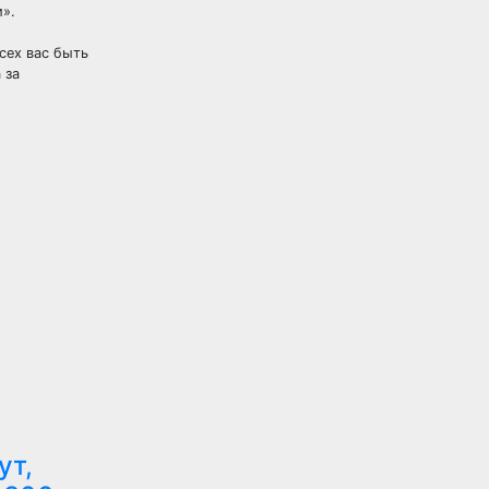
».
сех вас быть
 за
ут,