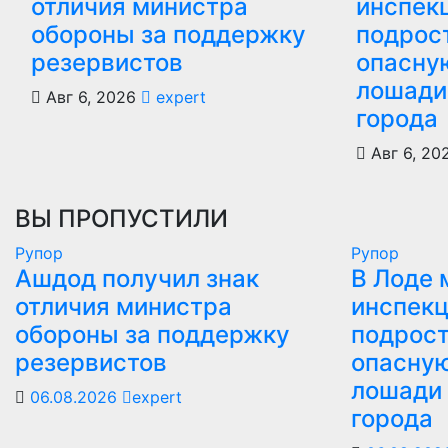
отличия министра
инспек
обороны за поддержку
подрос
резервистов
опасну
лошади
Авг 6, 2026
expert
города
Авг 6, 2
ВЫ ПРОПУСТИЛИ
Рупор
Рупор
Ашдод получил знак
В Лоде 
отличия министра
инспекц
обороны за поддержку
подрост
резервистов
опасную
лошади 
06.08.2026
expert
города