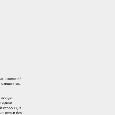
ых отделений
 похищенных,
ь любую
С одной
й стороны, я
вит семьи без