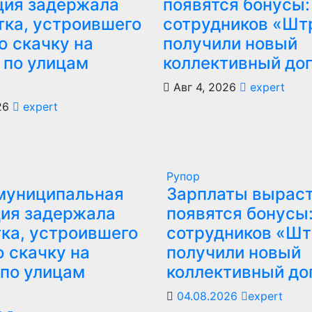
ция задержала
появятся бонусы:
тка, устроившего
сотрудников «Шт
ю скачку на
получили новый
 по улицам
коллективный до
Авг 4, 2026
expert
026
expert
Рупор
муниципальная
Зарплаты выраст
ия задержала
появятся бонусы
ка, устроившего
сотрудников «Ш
 скачку на
получили новый
по улицам
коллективный до
04.08.2026
expert