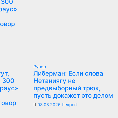
 300
раус»
говор
Рупор
ут,
Либерман: Если слова
: 300
Нетаниягу не
траус»
предвыборный трюк,
пусть докажет это делом
говор
03.08.2026
expert