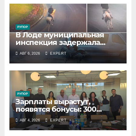
РУПОР
В Лоде муниципальная
инспекция задержала
подростка, устроившего
АВГ 6, 2026
EXPERT
опасную скачку на лошади
по улицам города
РУПОР
Зарплаты вырастут,
появятся бонусы: 300
сотрудников «Штраус»
АВГ 4, 2026
EXPERT
получили новый
коллективный договор