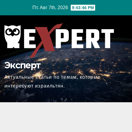
Перейти
Пт. Авг 7th, 2026
9:43:47 PM
к
содержимому
Эксперт
Актуальные статьи по темам, которые
интересуют израильтян.