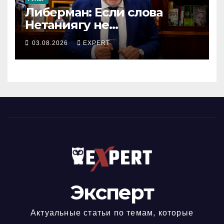
Либерман: Если слова
Нетаниягу не
предвыборный трюк, пусть
03.08.2026
EXPERT
докажет это делом
Эксперт
Актуальные статьи по темам, которые