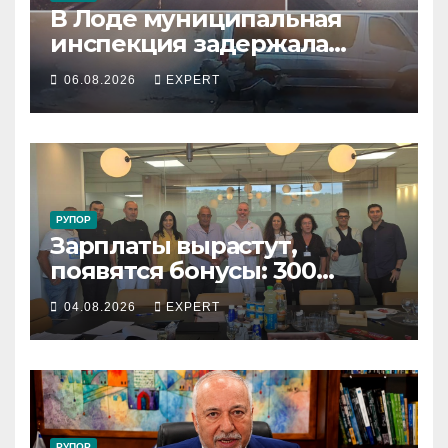
В Лоде муниципальная
инспекция задержала
подростка, устроившего
06.08.2026
EXPERT
опасную скачку на лошади
по улицам города
РУПОР
Зарплаты вырастут,
появятся бонусы: 300
сотрудников «Штраус»
04.08.2026
EXPERT
получили новый
коллективный договор
РУПОР