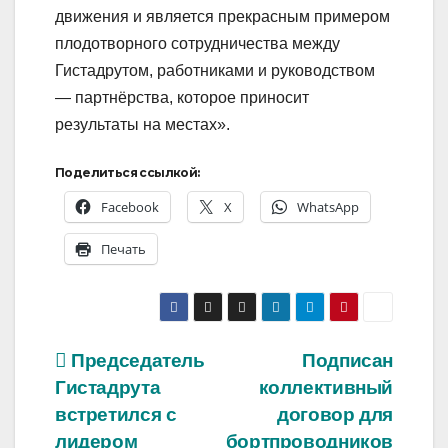
движения и является прекрасным примером
плодотворного сотрудничества между
Гистадрутом, работниками и руководством
— партнёрства, которое приносит
результаты на местах».
Поделиться ссылкой:
Facebook
X
WhatsApp
Печать
Навигация
Председатель
Подписан
Гистадрута
коллективный
по
встретился с
договор для
лидером
бортпроводников