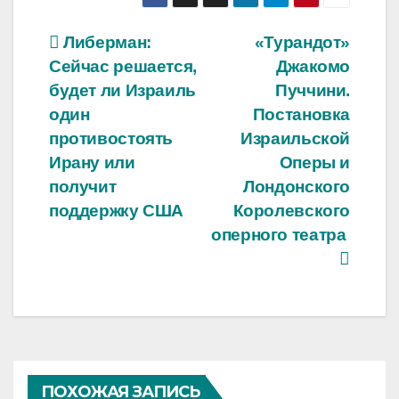
Навигация
Либерман:
«Турандот»
Сейчас решается,
Джакомо
по
будет ли Израиль
Пуччини.
записям
один
Постановка
противостоять
Израильской
Ирану или
Оперы и
получит
Лондонского
поддержку США
Королевского
оперного театра
ПОХОЖАЯ ЗАПИСЬ