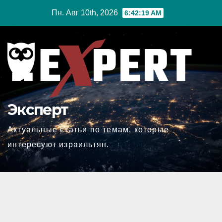
Перейти
Пн. Авг 10th, 2026
6:42:20 AM
к
содержимому
Эксперт
Актуальные статьи по темам, которые
интересуют израильтян.