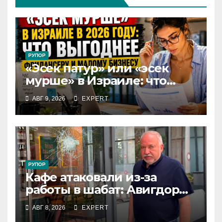
РУПОР
«Эсек патур» или «эсек
мурше» в Израиле: что
выгоднее фрилансеру и
АВГ 9, 2026
EXPERT
малому бизнесу в 2026 году
РУПОР
Кафе атаковали из-за
работы в шабат: Авигдор
Либерман приехал
АВГ 8, 2026
EXPERT
поддержать владельцев