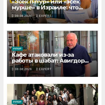
«Эсек патур» или «эсек
мурше» в Израиле: что
выгоднее фрилансеру и
09.08.2026
EXPERT
малому бизнесу в 2026 году
РУПОР
Кафе атаковали из-за
работы в шабат: Авигдор
Либерман приехал
08.08.2026
EXPERT
поддержать владельцев
РУПОР