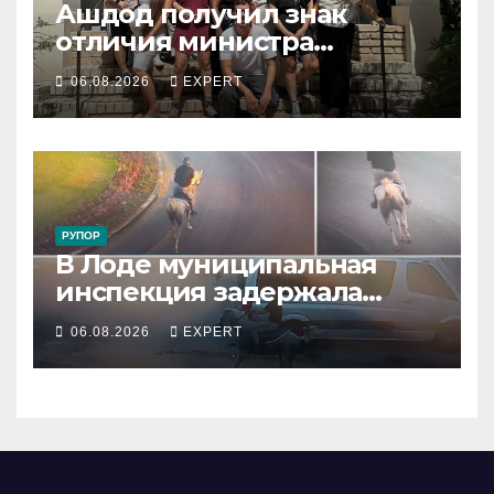
Ашдод получил знак
отличия министра
обороны за поддержку
06.08.2026
EXPERT
резервистов
РУПОР
В Лоде муниципальная
инспекция задержала
подростка, устроившего
06.08.2026
EXPERT
опасную скачку на лошади
по улицам города