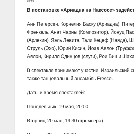
****
В постановке «Ариадна на Наксосе» задейс
Анн Петерсен, Корнелия Баску (Ариадна), Пите
Френкель, Анат Чарны (Композитор), Йонуц Паск
(Арлекин), Яэль Левита, Тали Кецеф (Наяда), 
Струль (Эхо), Юрий Кисин, Йоав Аялон (Труффа
Аялон, Кирилл Одинцов (слуги), Рои Виц и Шах
В спектакле принимают участие: Израильский 
также танцевальный ансамбль Fresco.
Даты и время спектаклей:
Понедельник, 19 мая, 20:00
Вторник, 20 мая, 19:30 (премьера)