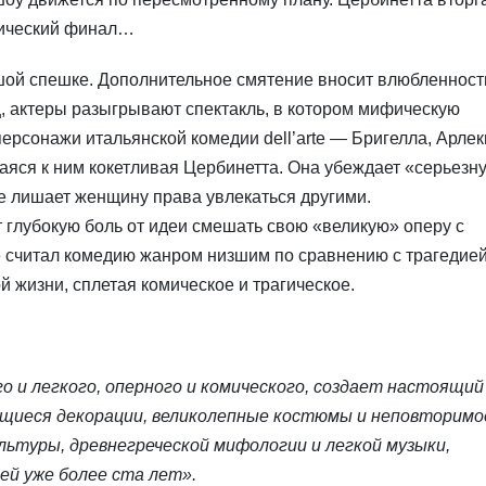
агический финал…
ьшой спешке. Дополнительное смятение вносит влюбленност
ц, актеры разыгрывают спектакль, в котором мифическую
ерсонажи итальянской комедии dell’arte — Бригелла, Арлек
ся к ним кокетливая Цербинетта. Она убеждает «серьезн
не лишает женщину права увлекаться другими.
глубокую боль от идеи смешать свою «великую» оперу с
 считал комедию жанром низшим по сравнению с трагедией
ой жизни, сплетая комическое и трагическое.
 и легкого, оперного и комического, создает настоящий
яющиеся декорации, великолепные костюмы и неповторимо
льтуры, древнегреческой мифологии и легкой музыки,
ей уже более ста лет».