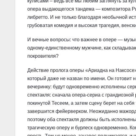
кулисами – ведь все мы любим заглянуть за к
опера выдающегося тандема — композитора Ри
либретто. И не только благодаря необычной ис
грубоватая комедия и высокая трагедия, венск
И вечные вопросы: что важнее в опере — музы
одному-единственному мужчине, как складываю
покровителя?
Действие пролога оперы «Ариадна на Накcосе»
который даже не назван по имени. Он готовит
вечеринку: будут одновременно исполнены сер
спектакля: сначала опера-сериа с грандиозно
покинутой Тесеем, а затем сцену берет на себя
завершится фейерверком. Неожиданно мажордо
поэтому оба спектакля должны быть исполнены
трагическую оперу и бурлеск одновременно. К
ярость. Тем не менее, занавес поднимается, и