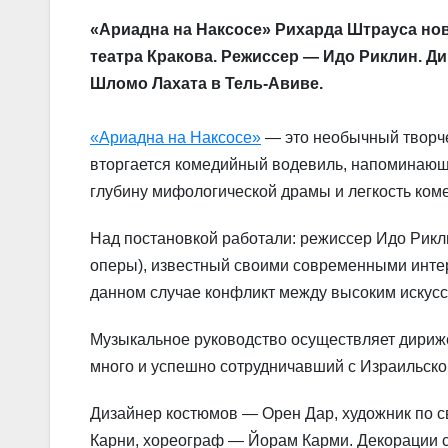
«Ариадна на Наксосе» Рихарда Штрауса но
театра Кракова. Режиссер — Идо Риклин. Д
Шломо Лахата в Тель-Авиве.
«Ариадна на Наксосе»
— это необычный творче
вторгается комедийный водевиль, напоминающ
глубину мифологической драмы и легкость ком
Над постановкой работали: режиссер Идо Рикл
оперы), известный своими современными интер
данном случае конфликт между высоким искусс
Музыкальное руководство осуществляет дириже
много и успешно сотрудничавший с Израильско
Дизайнер костюмов — Орен Дар, художник по 
Карни, хореограф — Йорам Карми. Декорации