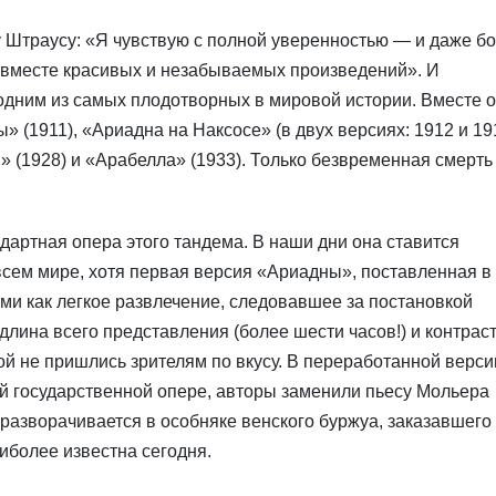
 Штраусу: «Я чувствую с полной уверенностью — и даже б
 вместе красивых и незабываемых произведений». И
 одним из самых плодотворных в мировой истории. Вместе 
» (1911), «Ариадна на Наксосе» (в двух версиях: 1912 и 19
» (1928) и «Арабелла» (1933). Только безвременная смерть
дартная опера этого тандема. В наши дни она ставится
 всем мире, хотя первая версия «Ариадны», поставленная в
ами как легкое развлечение, следовавшее за постановкой
лина всего представления (более шести часов!) и контрас
й не пришлись зрителям по вкусу. В переработанной верси
ой государственной опере, авторы заменили пьесу Мольера
разворачивается в особняке венского буржуа, заказавшего
иболее известна сегодня.