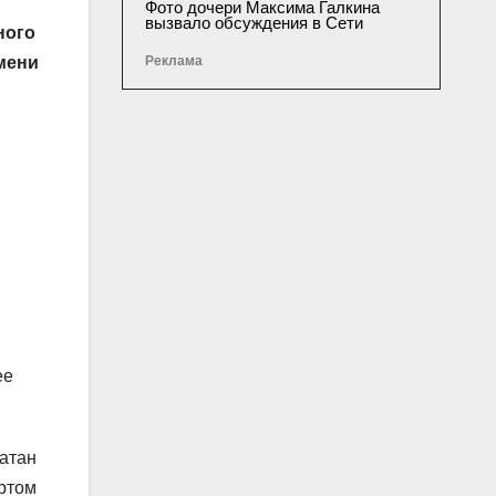
Фото дочери Максима Галкина
вызвало обсуждения в Сети
ного
Реклама
мени
й
ее
атан
ртом