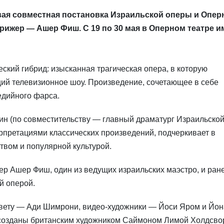
вая совместная постановка Израильской оперы и Опер
ирижер — Ашер Фиш. С 19 по 30 мая в Оперном театре и
ский гибрид: изысканная трагическая опера, в которую
ий телевизионное шоу. Произведение, сочетающее в себе
едийного фарса.
ин (по совместительству — главный драматург Израильско
претациями классических произведений, подчеркивает в
твом и популярной культурой.
р Ашер Фиш, один из ведущих израильских маэстро, и ран
й оперой.
свету — Ади Шимрони, видео-художники — Йоси Яром и Йон
 созданы британским художником Саймоном Лимой Холдсво