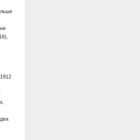
ольше
они
16),
 1912
т
и,
 два