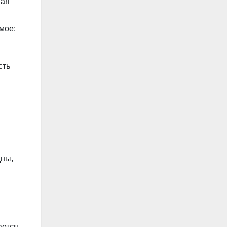
ная
мое:
сть
дны,
ается