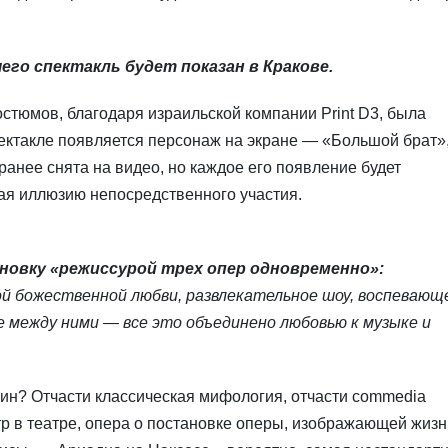
его спектакль будет показан в Кракове.
стюмов, благодаря израильской компании Print D3, была
пектакле появляется персонаж на экране — «Большой брат»
аранее снята на видео, но каждое его появление будет
ая иллюзию непосредственного участия.
новку «режиссурой трех опер одновременно»:
ой божественной любви, развлекательное шоу, воспевающ
 между ними — все это объединено любовью к музыке и
вин? Отчасти классическая мифология, отчасти commedia
Театр в театре, опера о постановке оперы, изображающей жизн