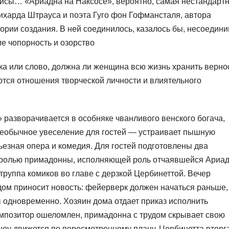
улисы… «Ариадна на Наксосе», вероятно, самая нестандарт
харда Штрауса и поэта Гуго фон Гофмансталя, автора
тории создания. В ней соединилось, казалось бы, несоедини
ие чопорность и озорство
ка или слово, должна ли женщина всю жизнь хранить верно
тся отношения творческой личности и влиятельного
 разворачивается в особняке чванливого венского богача,
 необычное увеселение для гостей — устраивает пышную
ьезная опера и комедия. Для гостей подготовлены два
й ролью примадонны, исполняющей роль отчаявшейся Ариа
 труппа комиков во главе с дерзкой Цербинеттой. Вечер
м приносит новость: фейерверк должен начаться раньше,
 одновременно. Хозяин дома отдает приказ исполнить
омпозитор ошеломлен, примадонна с трудом скрывает свою
 шоу движется по пересмотренному плану. Цербинетта вторг