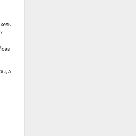
ахель
йх
 Йоав
ры, а