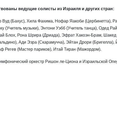
твованы ведущие солисты из Израиля и других стран:
р Вуд (Бахус), Хила Фахима, Нофар Яакоби (Цербинетта), Р
у (Учитель музыки), Энтони Уэбб (Учитель танца), Одед Ра
Шай Блох, Рона Шрира (Дриада), Эфрат Хакоэн-Брам, Шакед
льдино), Ади Эзра (Скарамучча), Эйтан Дрори (Бригелла),
аф Регев (Мастер париков), Итай Тиран (Мажордом).
симфонический оркестр Ришон ле-Циона и Израильской Опе