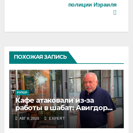
полиции Израиля
ПОХОЖАЯ ЗАПИСЬ
РУПОР
Кафе атаковали из-за
работы в шабат: Авигдор
Либерман приехал
АВГ 8, 2026
EXPERT
поддержать владельцев