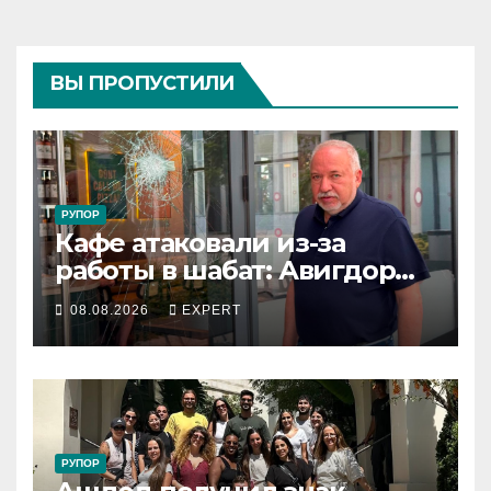
ВЫ ПРОПУСТИЛИ
РУПОР
Кафе атаковали из-за
работы в шабат: Авигдор
Либерман приехал
08.08.2026
EXPERT
поддержать владельцев
РУПОР