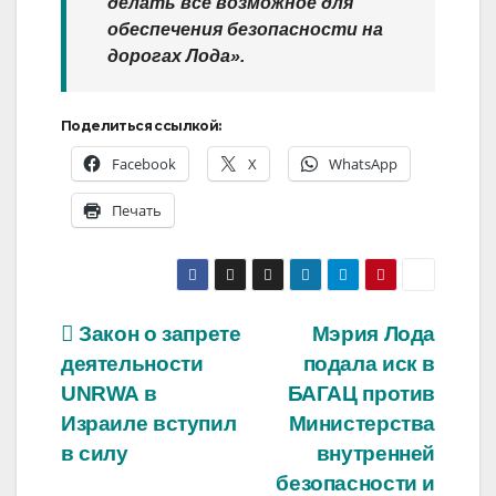
делать все возможное для
обеспечения безопасности на
дорогах Лода».
Поделиться ссылкой:
Facebook
X
WhatsApp
Печать
Навигация
Закон о запрете
Мэрия Лода
деятельности
подала иск в
по
UNRWA в
БАГАЦ против
записям
Израиле вступил
Министерства
в силу
внутренней
безопасности и