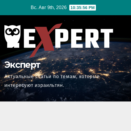
Перейти
Вс. Авг 9th, 2026
10:35:57 PM
к
содержимому
Эксперт
Актуальные статьи по темам, которые
интересуют израильтян.