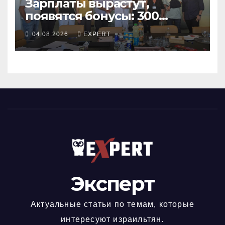
Зарплаты вырастут,
появятся бонусы: 300
сотрудников «Штраус»
04.08.2026
EXPERT
получили новый
коллективный договор
Эксперт
Актуальные статьи по темам, которые
интересуют израильтян.