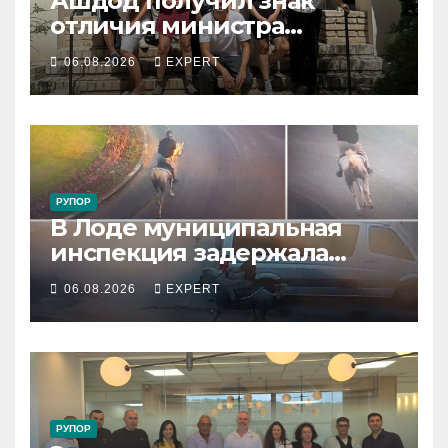
Ашдод получил знак
отличия министра
обороны за поддержку
06.08.2026
EXPERT
резервистов
РУПОР
В Лоде муниципальная
инспекция задержала
подростка, устроившего
06.08.2026
EXPERT
опасную скачку на лошади
по улицам города
РУПОР