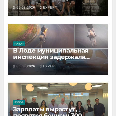
обороны за поддержку
06.08.2026
EXPERT
резервистов
РУПОР
В Лоде муниципальная
инспекция задержала
подростка, устроившего
06.08.2026
EXPERT
опасную скачку на лошади
по улицам города
РУПОР
Зарплаты вырастут,
появятся бонусы: 300