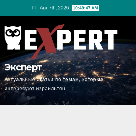
Перейти
Пт. Авг 7th, 2026
10:49:48 AM
к
содержимому
Эксперт
Актуальные статьи по темам, которые
интересуют израильтян.