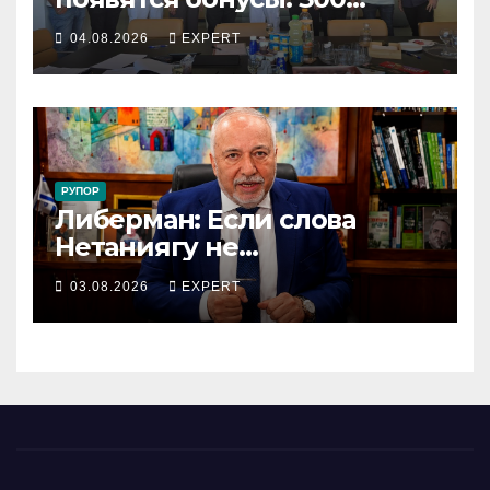
сотрудников «Штраус»
04.08.2026
EXPERT
получили новый
коллективный договор
РУПОР
Либерман: Если слова
Нетаниягу не
предвыборный трюк, пусть
03.08.2026
EXPERT
докажет это делом