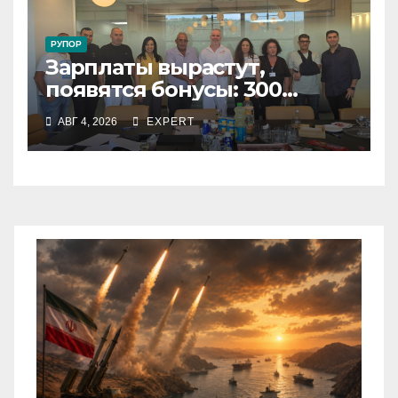
РУПОР
Зарплаты вырастут,
появятся бонусы: 300
сотрудников «Штраус»
АВГ 4, 2026
EXPERT
получили новый
коллективный договор