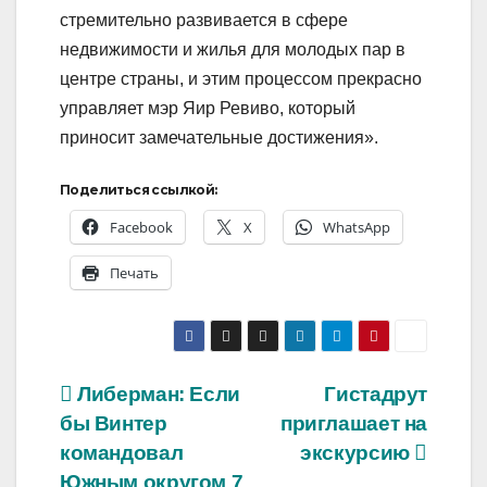
стремительно развивается в сфере
недвижимости и жилья для молодых пар в
центре страны, и этим процессом прекрасно
управляет мэр Яир Ревиво, который
приносит замечательные достижения».
Поделиться ссылкой:
Facebook
X
WhatsApp
Печать
Навигация
Либерман: Если
Гистадрут
бы Винтер
приглашает на
по
командовал
экскурсию
Южным округом 7