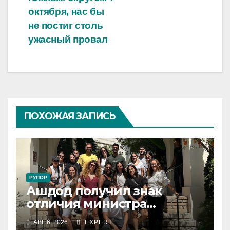
записям
октября, нас бы
не постиг столь
ужасный провал
ПОХОЖАЯ ЗАПИСЬ
РУПОР
Ашдод получил знак
отличия министра
обороны за поддержку
АВГ 6, 2026
EXPERT
резервистов