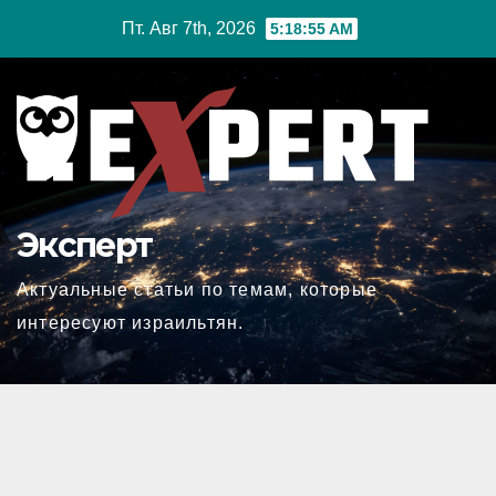
Перейти
Пт. Авг 7th, 2026
5:18:56 AM
к
содержимому
Эксперт
Актуальные статьи по темам, которые
интересуют израильтян.