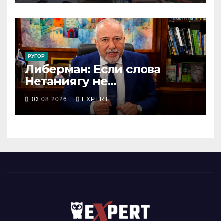
коллективный договор
РУПОР
Либерман: Если слова
Нетаниягу не
предвыборный трюк, пусть
03.08.2026
EXPERT
докажет это делом