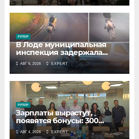
РУПОР
В Лоде муниципальная
инспекция задержала
подростка, устроившего
АВГ 6, 2026
EXPERT
опасную скачку на лошади
по улицам города
РУПОР
Зарплаты вырастут,
появятся бонусы: 300
сотрудников «Штраус»
АВГ 4, 2026
EXPERT
получили новый