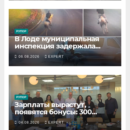
РУПОР
В Лоде муниципальная
инспекция задержала
подростка, устроившего
06.08.2026
EXPERT
опасную скачку на лошади
по улицам города
РУПОР
Зарплаты вырастут,
появятся бонусы: 300
сотрудников «Штраус»
04.08.2026
EXPERT
получили новый