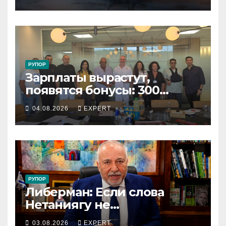
опасную скачку на лошади
по улицам города
РУПОР
Зарплаты вырастут,
появятся бонусы: 300
сотрудников «Штраус»
04.08.2026
EXPERT
получили новый
коллективный договор
РУПОР
Либерман: Если слова
Нетаниягу не
предвыборный трюк, пусть
03.08.2026
EXPERT