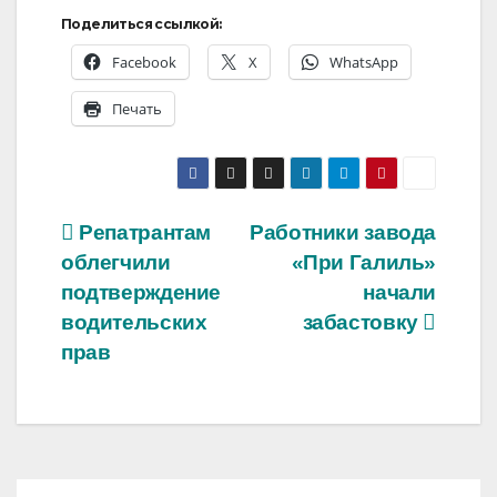
Поделиться ссылкой:
Facebook
X
WhatsApp
Печать
Навигация
Репатрантам
Работники завода
облегчили
«При Галиль»
по
подтверждение
начали
записям
водительских
забастовку
прав