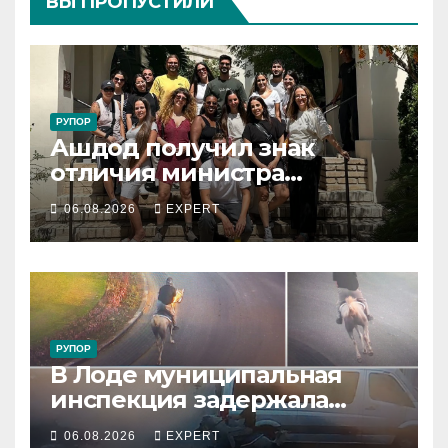
ВЫ ПРОПУСТИЛИ
РУПОР
Ашдод получил знак
отличия министра
обороны за поддержку
06.08.2026
EXPERT
резервистов
РУПОР
В Лоде муниципальная
инспекция задержала
подростка, устроившего
06.08.2026
EXPERT