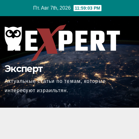
Перейти
Пт. Авг 7th, 2026
11:59:04 PM
к
содержимому
Эксперт
Актуальные статьи по темам, которые
интересуют израильтян.