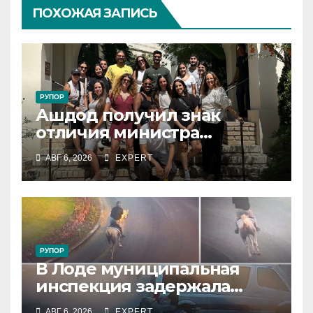
ПОХОЖАЯ ЗАПИСЬ
РУПОР
Ашдод получил знак
отличия министра
обороны за поддержку
АВГ 6, 2026
EXPERT
резервистов
РУПОР
В Лоде муниципальная
инспекция задержала
подростка, устроившего
АВГ 6, 2026
EXPERT