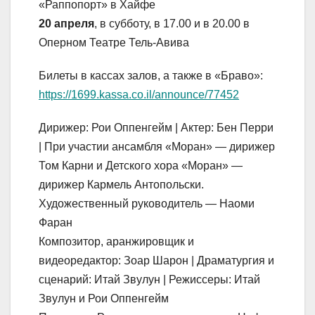
«Раппопорт» в Хайфе
20 апреля
, в субботу, в 17.00 и в 20.00 в
Оперном Театре Тель-Авива
Билеты в кассах залов, а также в «Браво»:
https://1699.kassa.co.il/announce/77452
Дирижер: Рои Оппенгейм | Актер: Бен Перри
| При участии ансамбля «Моран» — дирижер
Том Карни и Детского хора «Моран» —
дирижер Кармель Антопольски.
Художественный руководитель — Наоми
Фаран
Композитор, аранжировщик и
видеоредактор: Зоар Шарон | Драматургия и
сценарий: Итай Звулун | Режиссеры: Итай
Звулун и Рои Оппенгейм