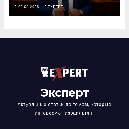
предвыборный трюк, пусть
03.08.2026
EXPERT
докажет это делом
Эксперт
Актуальные статьи по темам, которые
интересуют израильтян.