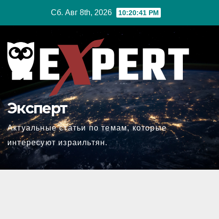
Перейти
Сб. Авг 8th, 2026
10:20:42 PM
к
содержимому
Эксперт
Актуальные статьи по темам, которые
интересуют израильтян.