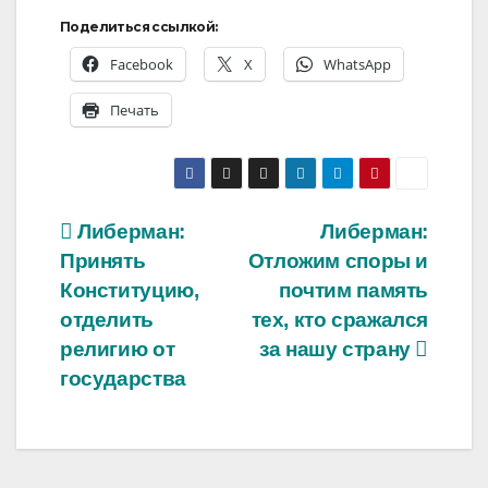
Поделиться ссылкой:
Facebook
X
WhatsApp
Печать
Навигация
Либерман:
Либерман:
Принять
Отложим споры и
по
Конституцию,
почтим память
записям
отделить
тех, кто сражался
религию от
за нашу страну
государства