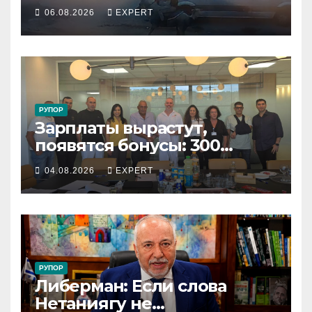
подростка, устроившего
06.08.2026
EXPERT
опасную скачку на лошади
по улицам города
РУПОР
Зарплаты вырастут,
появятся бонусы: 300
сотрудников «Штраус»
04.08.2026
EXPERT
получили новый
коллективный договор
РУПОР
Либерман: Если слова
Нетаниягу не