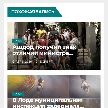
ПОХОЖАЯ ЗАПИСЬ
РУПОР
Ашдод получил знак
отличия министра
обороны за поддержку
АВГ 6, 2026
EXPERT
резервистов
РУПОР
В Лоде муниципальная
инспекция задержала