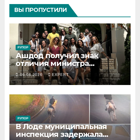
ВЫ ПРОПУСТИЛИ
РУПОР
Ашдод получил знак
отличия министра
обороны за поддержку
06.08.2026
EXPERT
резервистов
РУПОР
В Лоде муниципальная
инспекция задержала