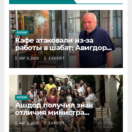
РУПОР
Кафе атаковали из-за
работы в шабат: Авигдор
Либерман приехал
АВГ 8, 2026
EXPERT
поддержать владельцев
РУПОР
Ашдод получил знак
отличия министра
обороны за поддержку
АВГ 6, 2026
EXPERT
резервистов