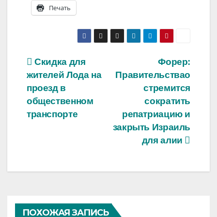
Печать
Навигация
Скидка для
Форер:
жителей Лода на
Правительствао
по
проезд в
стремится
записям
общественном
сократить
транспорте
репатриацию и
закрыть Израиль
для алии
ПОХОЖАЯ ЗАПИСЬ