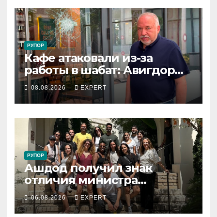
РУПОР
Кафе атаковали из-за
работы в шабат: Авигдор
Либерман приехал
08.08.2026
EXPERT
поддержать владельцев
РУПОР
Ашдод получил знак
отличия министра
обороны за поддержку
06.08.2026
EXPERT
резервистов