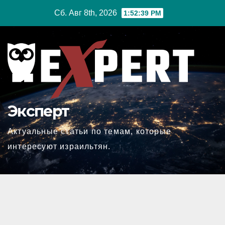
Перейти
Сб. Авг 8th, 2026
1:52:40 PM
к
содержимому
Эксперт
Актуальные статьи по темам, которые
интересуют израильтян.