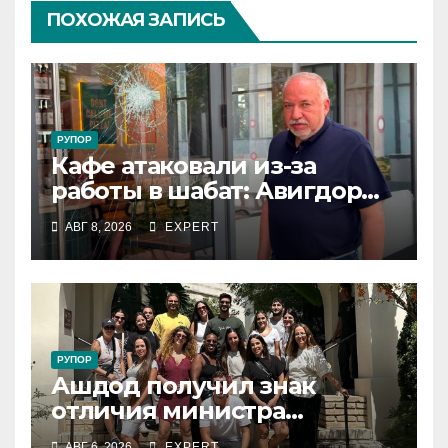
ПОХОЖАЯ ЗАПИСЬ
РУПОР
Кафе атаковали из-за
работы в шабат: Авигдор
Либерман приехал
АВГ 8, 2026
EXPERT
поддержать владельцев
РУПОР
Ашдод получил знак
отличия министра
обороны за поддержку
АВГ 6, 2026
EXPERT