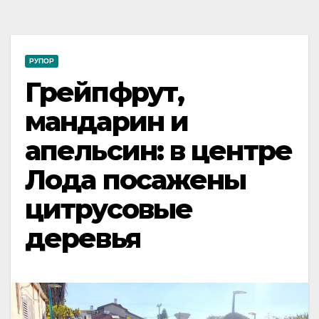
РУПОР
Грейпфрут,
мандарин и
апельсин: в центре
Лода посажены
цитрусовые
деревья