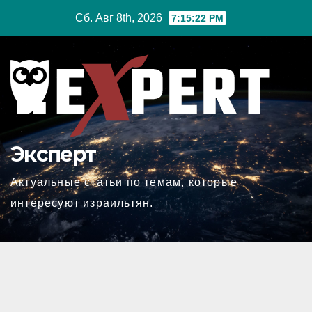
Перейти
Сб. Авг 8th, 2026
7:15:23 PM
к
содержимому
Эксперт
Актуальные статьи по темам, которые
интересуют израильтян.