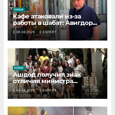
РУПОР
Кафе атаковали из-за
работы в шабат: Авигдор
Либерман приехал
08.08.2026
EXPERT
поддержать владельцев
РУПОР
Ашдод получил знак
отличия министра
обороны за поддержку
06.08.2026
EXPERT
резервистов