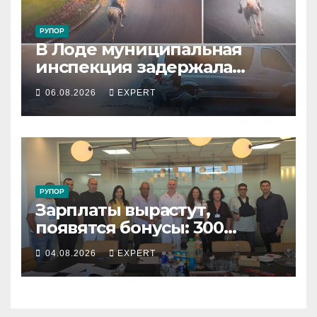
РУПОР
В Лоде муниципальная
инспекция задержала
подростка, устроившего
06.08.2026
EXPERT
опасную скачку на лошади
по улицам города
РУПОР
Зарплаты вырастут,
появятся бонусы: 300
сотрудников «Штраус»
04.08.2026
EXPERT
получили новый
коллективный договор