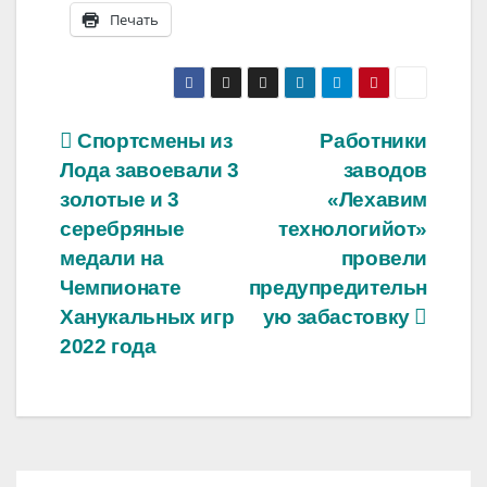
Печать
Навигация
Спортсмены из
Работники
Лода завоевали 3
заводов
по
золотые и 3
«Лехавим
записям
серебряные
технологийот»
медали на
провели
Чемпионате
предупредительн
Ханукальных игр
ую забастовку
2022 года