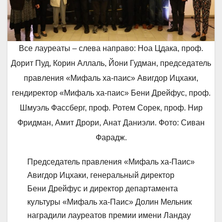
Все лауреаты – слева направо: Ноа Цдака, проф.
Дорит Пуд, Корин Аллаль, Йони Гудман, председатель
правления «Мифаль ха-паис» Авигдор Ицхаки,
гендиректор «Мифаль ха-паис» Бени Дрейфус, проф.
Шмуэль Фассберг, проф. Ротем Сорек, проф. Нир
Фридман, Амит Дрори, Анат Даниэли. Фото: Сиван
Фарадж.
Председатель правления «Мифаль ха-Паис»
Авигдор Ицхаки, генеральный директор
Бени Дрейфус и директор департамента
культуры «Мифаль ха-Паис» Долин Мельник
наградили лауреатов премии имени Ландау