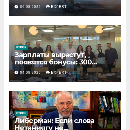
подростка, устроившего
06.08.2026
EXPERT
опасную скачку на лошади
по улицам города
РУПОР
Зарплаты вырастут,
появятся бонусы: 300
сотрудников «Штраус»
04.08.2026
EXPERT
получили новый
коллективный договор
РУПОР
Либерман: Если слова
Нетаниягу не