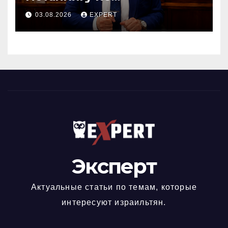
предвыборный трюк, пусть
03.08.2026
EXPERT
докажет это делом
Эксперт
Актуальные статьи по темам, которые
интересуют израильтян.