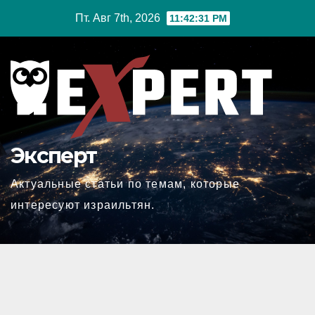
Перейти
Пт. Авг 7th, 2026
11:42:31 PM
к
содержимому
Эксперт
Актуальные статьи по темам, которые
интересуют израильтян.