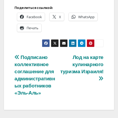
Поделиться ссылкой:
Facebook
X
WhatsApp
Печать
Навигация
Подписано
Лод на карте
коллективное
кулинарного
по
соглашение для
туризма Израиля!
записям
административн
ых работников
«Эль-Аль»