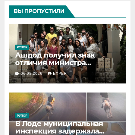
ВЫ ПРОПУСТИЛИ
РУПОР
Ашдод получил знак
отличия министра
обороны за поддержку
06.08.2026
EXPERT
резервистов
РУПОР
В Лоде муниципальная
инспекция задержала