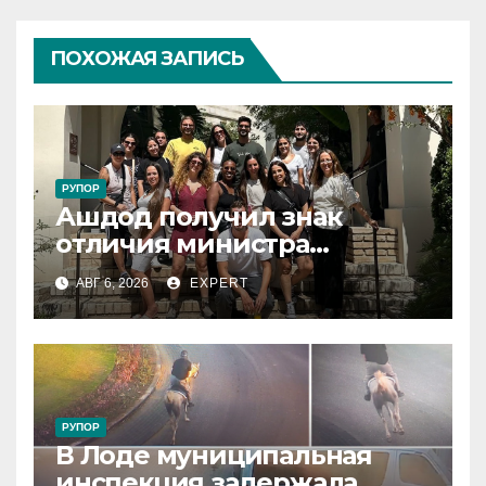
ПОХОЖАЯ ЗАПИСЬ
РУПОР
Ашдод получил знак
отличия министра
обороны за поддержку
АВГ 6, 2026
EXPERT
резервистов
РУПОР
В Лоде муниципальная
инспекция задержала