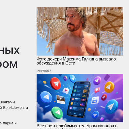
ных
ром
Фото дочери Максима Галкина вызвало
обсуждения в Сети
Реклама
и шагами
й Бен-Шемен, а
о парка и
Все посты любимых телеграм каналов в