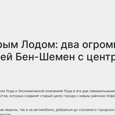
рым Лодом: два огром
фей Бен-Шемен с цент
етом Лода и Экономической компанией Лода в эти дни семимильным
стов, которые соединят старый центр города с новым районом Нофе
ак пешком, так и на автомобиле, добраться до огромного городског
едству.