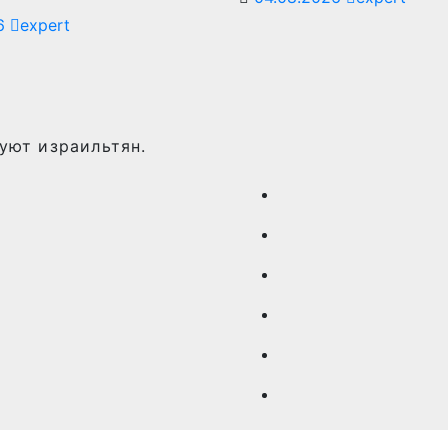
26
expert
уют израильтян.