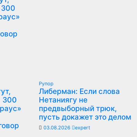
 300
раус»
говор
Рупор
ут,
Либерман: Если слова
: 300
Нетаниягу не
траус»
предвыборный трюк,
пусть докажет это делом
говор
03.08.2026
expert