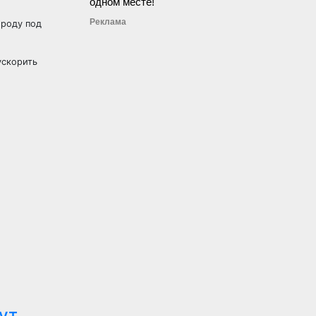
одном месте!
Реклама
ороду под
ускорить
ут,