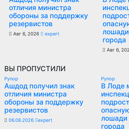
отличия министра
инспек
обороны за поддержку
подрос
резервистов
опасну
лошади
Авг 6, 2026
expert
города
Авг 6, 2
ВЫ ПРОПУСТИЛИ
Рупор
Рупор
Ашдод получил знак
В Лоде 
отличия министра
инспекц
обороны за поддержку
подрост
резервистов
опасную
лошади 
06.08.2026
expert
города