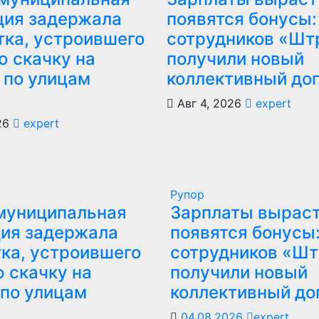
ция задержала
появятся бонусы:
тка, устроившего
сотрудников «Шт
ю скачку на
получили новый
 по улицам
коллективный до
Авг 4, 2026
expert
026
expert
Рупор
муниципальная
Зарплаты выраст
ия задержала
появятся бонусы
ка, устроившего
сотрудников «Ш
 скачку на
получили новый
по улицам
коллективный до
04.08.2026
expert