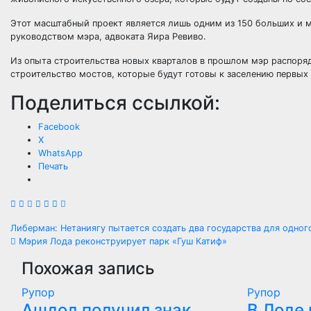
Этот масштабный проект является лишь одним из 150 больших и м
руководством мэра, адвоката Яира Ревиво.
Из опыта строительства новых кварталов в прошлом мэр распоряд
строительство мостов, которые будут готовы к заселению первых
Поделиться ссылкой:
Facebook
X
WhatsApp
Печать
Навигация
Либерман: Нетаниягу пытается создать два государства для одно
Мэрия Лода реконструирует парк «Гуш Катиф»
по
Похожая запись
записям
Рупор
Рупор
Ашдод получил знак
В Лоде