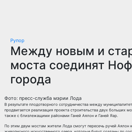
Рупор
Между новым и ста
моста соединят Но
города
Фото: пресс-служба мэрии Лода
В результате плодотворного сотрудничества между муниципалит
продвигается реализация проекта строительства двух больших мо
также с близлежащими районами Ганей Аялон и Ганей Яар.
По этим двум мостам жители Лода смогут пересечь ручей Аялон к
живописного искусственного озера, которые будут созданы по сос