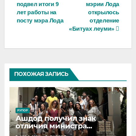
подвел итоги 9
мэрии Лода
по
лет работы на
открылось
записям
посту мэра Лода
отделение
«Битуах леуми»
ПОХОЖАЯ ЗАПИСЬ
РУПОР
Ашдод получил знак
отличия министра
обороны за поддержку