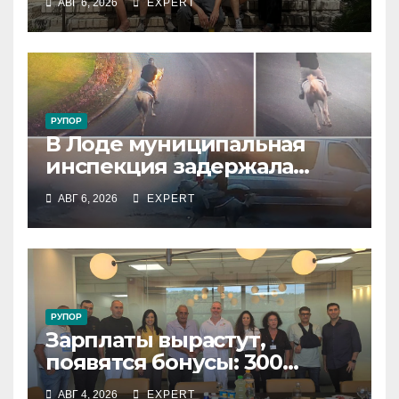
АВГ 6, 2026
EXPERT
резервистов
РУПОР
В Лоде муниципальная
инспекция задержала
подростка, устроившего
АВГ 6, 2026
EXPERT
опасную скачку на лошади
по улицам города
РУПОР
Зарплаты вырастут,
появятся бонусы: 300
сотрудников «Штраус»
АВГ 4, 2026
EXPERT