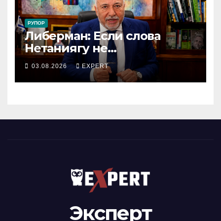
РУПОР
Либерман: Если слова
Нетаниягу не
предвыборный трюк, пусть
03.08.2026
EXPERT
докажет это делом
Эксперт