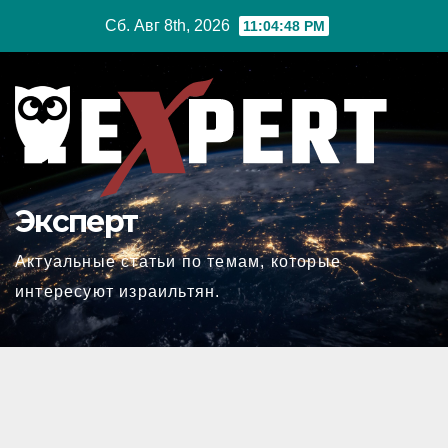
Перейти
Сб. Авг 8th, 2026
11:04:48 PM
к
содержимому
Эксперт
Актуальные статьи по темам, которые
интересуют израильтян.