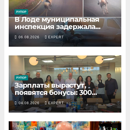
РУПОР
В Лоде муниципальная
инспекция задержала
подростка, устроившего
06.08.2026
EXPERT
опасную скачку на лошади
по улицам города
РУПОР
Зарплаты вырастут,
появятся бонусы: 300
сотрудников «Штраус»
04.08.2026
EXPERT
получили новый
коллективный договор