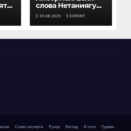
ятся
слова Нетаниягу
не предвыборный
03.08.2026
EXPERT
трюк, пусть
докажет это делом
ый
бытия
Слово эксперта
Рупор
Взгляд
В сети
Гурман