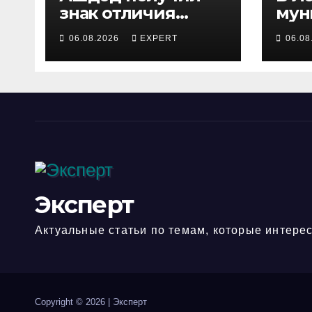
знак отличия
мун
министра обороны
инс
06.08.2026
EXPERT
06.08
за поддержку
зад
резервистов
под
уст
опа
лош
гор
Эксперт
Актуальные статьи по темам, которые интерес
Copyright © 2026
|
Эксперт