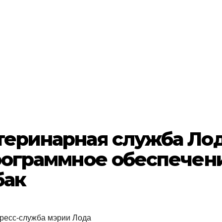
теринарная служба Ло
рограммное обеспечен
бак
пресс-служба мэрии Лода