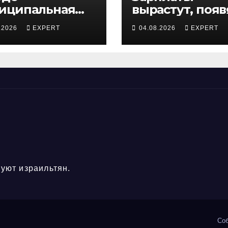
иципальная
вырастут, появ
пекция
бонусы: 300
.2026
EXPERT
04.08.2026
EXPERT
ержала
сотрудников
ростка,
«Штраус»
роившего
получили нов
сную скачку на
коллективный
ади по улицам
договор
ода
уют израильтян.
Со