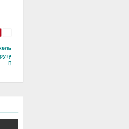
кель
руту