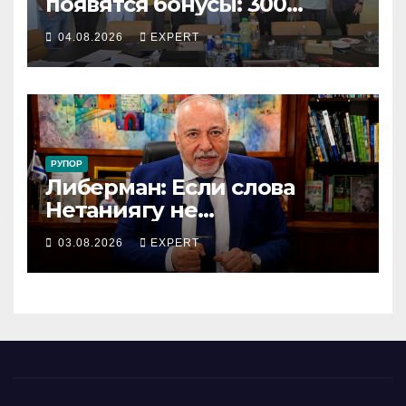
появятся бонусы: 300
сотрудников «Штраус»
04.08.2026
EXPERT
получили новый
коллективный договор
РУПОР
Либерман: Если слова
Нетаниягу не
предвыборный трюк, пусть
03.08.2026
EXPERT
докажет это делом