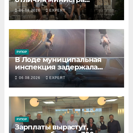
обороны за поддержку
06.08.2026
EXPERT
резервистов
РУПОР
В Лоде муниципальная
инспекция задержала
подростка, устроившего
06.08.2026
EXPERT
опасную скачку на лошади
по улицам города
РУПОР
Зарплаты вырастут,