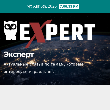
Перейти
Чт. Авг 6th, 2026
7:06:33 PM
к
содержимому
Эксперт
Актуальные статьи по темам, которые
интересуют израильтян.