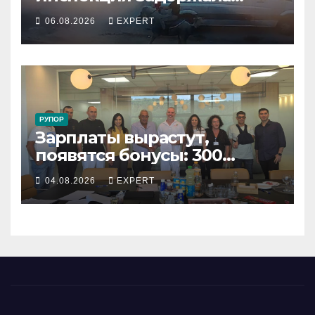
подростка, устроившего
06.08.2026
EXPERT
опасную скачку на лошади
по улицам города
РУПОР
Зарплаты вырастут,
появятся бонусы: 300
сотрудников «Штраус»
04.08.2026
EXPERT
получили новый
коллективный договор