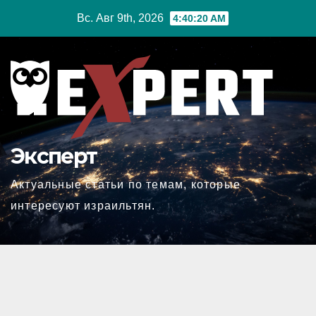
Перейти
Вс. Авг 9th, 2026
4:40:21 AM
к
содержимому
Эксперт
Актуальные статьи по темам, которые
интересуют израильтян.