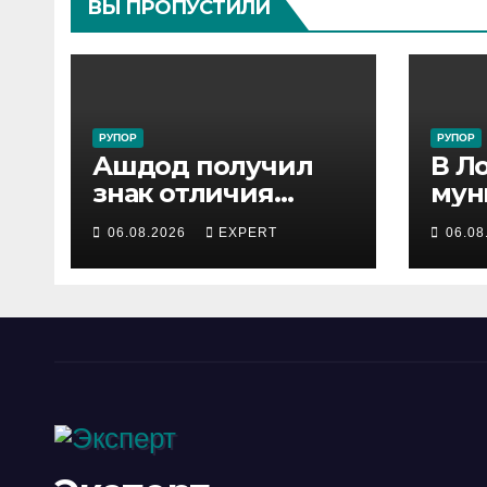
ВЫ ПРОПУСТИЛИ
РУПОР
РУПОР
Ашдод получил
В Л
знак отличия
мун
министра обороны
инс
06.08.2026
EXPERT
06.08
за поддержку
зад
резервистов
под
уст
опа
лош
гор