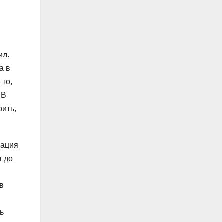
ил.
а в
 то,
 В
рить,
нация
в до
в
ь