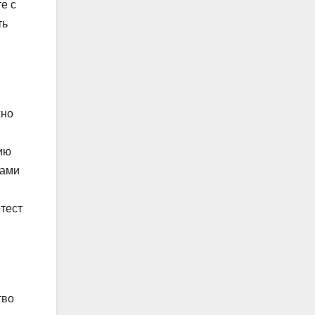
е с
ть
жно
ию
ками
тест
тво