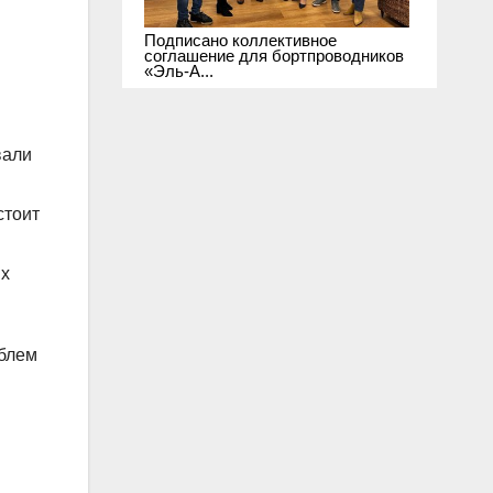
Подписано коллективное
соглашение для бортпроводников
«Эль-А...
вали
стоит
ых
облем