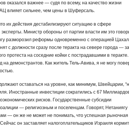
ов оказался важнее — судя по всему, на качество жизни
АЦ влияет сильнее, чем цены в Шуферсаль.
что их действия дестабилизируют ситуацию в сфере
 эксперты. Министр обороны от партии власти им это говор
иягу разморозил реформы одновременно с операцией Цахал
ят с должности сразу после теракта на севере города — за
го протеста на соседние койки с пострадавшими в теракте.
 на демонстрантов. Как житель Тель-Авива, я не могу пове
ностью.
должают оставаться на уровне, как минимум, Швейцарии, “
раиля. Иностранные инвестиции сократились с 67 Миллиардо
роэкономических рисков. Государственные субсидии
оалиции — религиозным и поселенцам. Говорят, Нетаниягу 
ми — он же не может не понимать, что успешная рыночная
 Сейчас он заставляет налогоплательщиков Израиля кормит