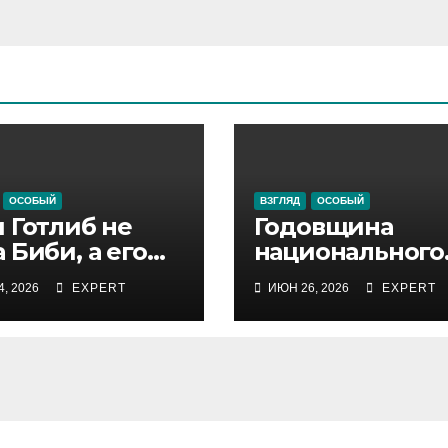
ОСОБЫЙ
ВЗГЛЯД
ОСОБЫЙ
 Готлиб не
Годовщина
 Биби, а его
национального
ор
позора
, 2026
EXPERT
ИЮН 26, 2026
EXPERT