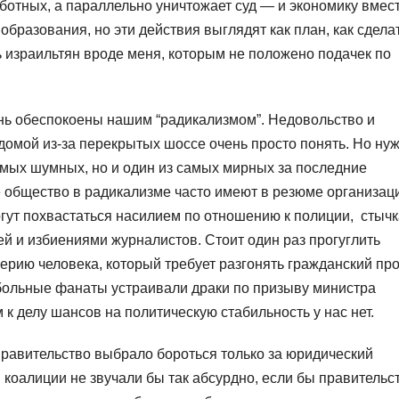
отных, а параллельно уничтожает суд — и экономику вмест
образования, но эти действия выглядят как план, как сдела
ь израильтян вроде меня, которым не положено подачек по
нь обеспокоены нашим “радикализмом”. Недовольство и
домой из-за перекрытых шоссе очень просто понять. Но ну
самых шумных, но и один из самых мирных за последние
ое общество в радикализме часто имеют в резюме организац
огут похвастаться насилием по отношению к полиции, стыч
й и избиениями журналистов. Стоит один раз прогуглить
рию человека, который требует разгонять гражданский про
больные фанаты устраивали драки по призыву министра
 к делу шансов на политическую стабильность у нас нет.
равительство выбрало бороться только за юридический
 коалиции не звучали бы так абсурдно, если бы правительс