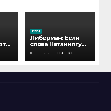
РУПОР
Либерман: Если
ятся
слова Нетаниягу
не предвыборный
03.08.2026
EXPERT
трюк, пусть
докажет это делом
ый