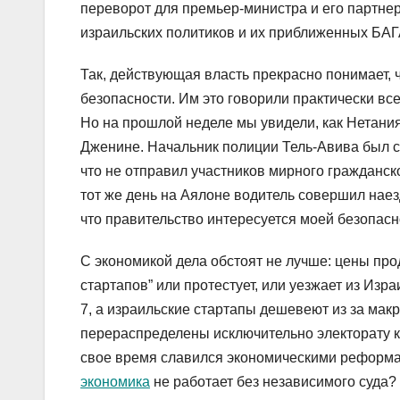
переворот для премьер-министра и его партнер
израильских политиков и их приближенных БАГ
Так, действующая власть прекрасно понимает, 
безопасности. Им это говорили практически все
Но на прошлой неделе мы увидели, как Нетан
Дженине. Начальник полиции Тель-Авива был сн
что не отправил участников мирного гражданско
тот же день на Аялоне водитель совершил наезд
что правительство интересуется моей безопас
С экономикой дела обстоят не лучше: цены про
стартапов” или протестует, или уезжает из Из
7, а израильские стартапы дешевеют из за мак
перераспределены исключительно электорату к
свое время славился экономическими реформа
экономика
не работает без независимого суда?