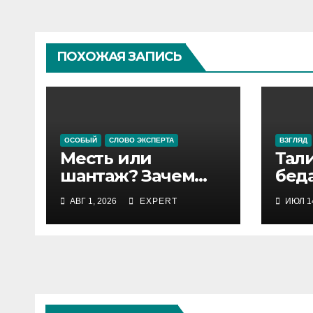
ПОХОЖАЯ ЗАПИСЬ
ОСОБЫЙ
СЛОВО ЭКСПЕРТА
ВЗГЛЯД
Месть или
Тали
шантаж? Зачем
беда
Рабат пустил
выб
АВГ 1, 2026
EXPERT
ИЮЛ 14
толпу в испанский
анклав