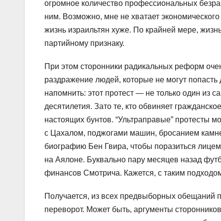
огромное количество профессиональных безраб
ним. Возможно, мне не хватает экономического 
жизнь израильтян хуже. По крайней мере, жизн
партийному признаку.
При этом сторонники радикальных реформ оче
раздражение людей, которые не могут попасть 
напомнить: этот протест — не только один из 
десятилетия. Зато те, кто обвиняет гражданск
настоящих бунтов. “Ультраправые” протесты м
с Цахалом, поджогами машин, бросанием камне
биографию Бен Гвира, чтобы поразиться лицеме
на Аялоне. Буквально пару месяцев назад фут
финансов Смотрича. Кажется, с таким подходом
Получается, из всех предвыборных обещаний п
переворот. Может быть, аргументы сторонников