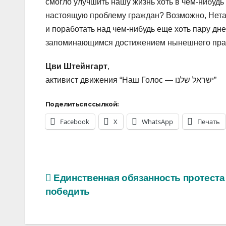
смогло улучшить нашу жизнь хоть в чем-нибудь
настоящую проблему граждан? Возможно, Нета
и поработать над чем-нибудь еще хоть пару дн
запоминающимся достижением нынешнего пра
Цви Штейнгарт
,
активист движения “Наш Голос — ישראל שלנו”
Поделиться ссылкой:
Facebook
X
WhatsApp
Печать
Навигация
Единственная обязанность протеста
победить
по
записям