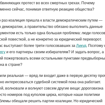
бвиняющих протест во всех смертных грехах. Почему
менно сейчас, понимая ответную реакцию общества?
 раз коалиция пришла к власти демократическим путем —
в демократии, а правительство обязано выполнить данные
ументом есть только одна большая проблема: люди голосо
ской повесткой, а не конкретно за юридический переворот.
с выступают более трети голосовавших за
Ликуд
. Поэтому 
ягу
и его партнеры своим избирателям? И задать вопрос, а
тий пожертвовать всеми остальными пунктами предвыборн
на в стране?
ли реальная — вряд ли входит даже в первую десятку пр
о интересоваться судебной системой пока она работает.
ей, волновали и волнуют совсем другие вещи: дороговизна
сто номеров под куполом цирка, которые наши политики
облемы обещали решить партии коалиции. Но юридический