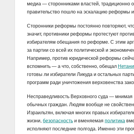
медиа — сторонниками властей, традиционно о
правительство пошло на эскалацию реформы и
Сторонники реформы постоянно повторяют, что
значит, противники реформы протестуют проти
избирателям обещания по реформе. С этим арг
за партии со всей их политической и экономиче
Например, против юридической реформы сейча
вспомнить — а что, собственно, обещал
Нетани
готовы ли избиратели Ликуда и остальных пар
программ ради уничтожения верховенства зако
Несправедливость Верховного суда — мнимая и
обычных граждан. Людям вообще не свойственн
Израильтян, включая многих правых избирател
жизни,
безопасность
и вменяемая
политика
вме
исполняют последние полгода. Именно эти пр