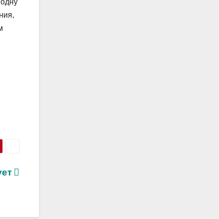
 одну
ния,
м
ует