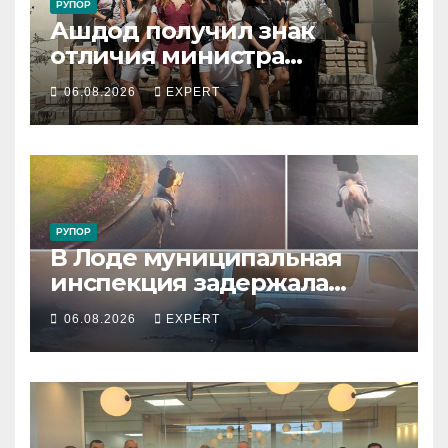
РУПОР
Ашдод получил знак
отличия министра
обороны за поддержку
06.08.2026
EXPERT
резервистов
РУПОР
В Лоде муниципальная
инспекция задержала
подростка, устроившего
06.08.2026
EXPERT
опасную скачку на лошади
по улицам города