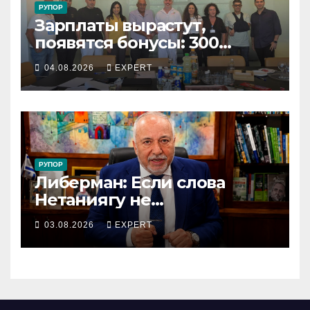
РУПОР
Зарплаты вырастут,
появятся бонусы: 300
сотрудников «Штраус»
04.08.2026
EXPERT
получили новый
коллективный договор
РУПОР
Либерман: Если слова
Нетаниягу не
предвыборный трюк, пусть
03.08.2026
EXPERT
докажет это делом