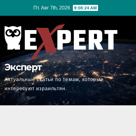
Перейти
Пт. Авг 7th, 2026
9:08:25 AM
к
содержимому
Эксперт
Актуальные статьи по темам, которые
интересуют израильтян.