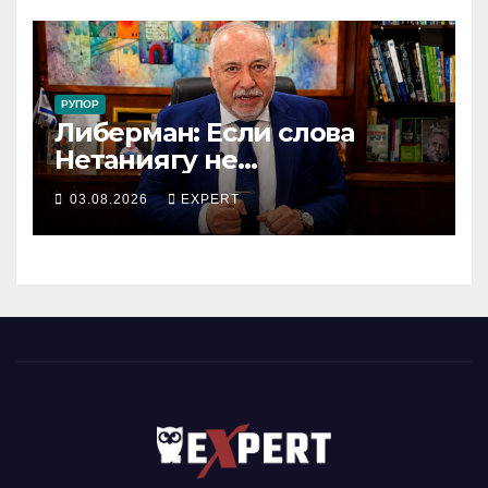
РУПОР
Либерман: Если слова
Нетаниягу не
предвыборный трюк, пусть
03.08.2026
EXPERT
докажет это делом