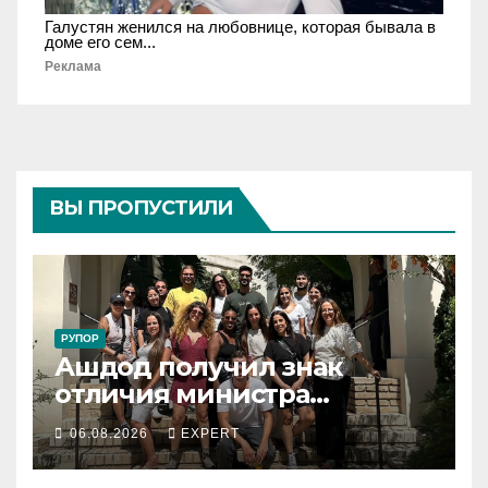
Галустян женился на любовнице, которая бывала в
доме его сем...
Реклама
ВЫ ПРОПУСТИЛИ
РУПОР
Ашдод получил знак
отличия министра
обороны за поддержку
06.08.2026
EXPERT
резервистов