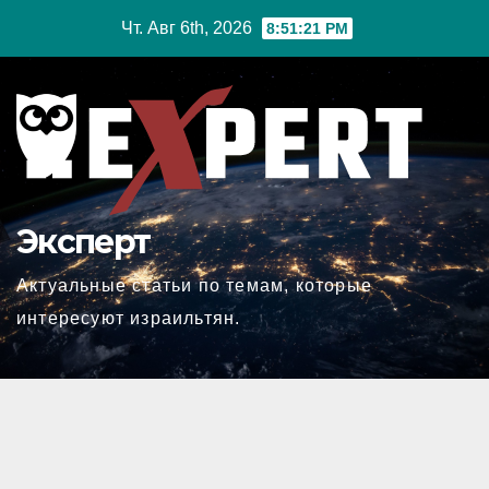
Перейти
Чт. Авг 6th, 2026
8:51:21 PM
к
содержимому
Эксперт
Актуальные статьи по темам, которые
интересуют израильтян.