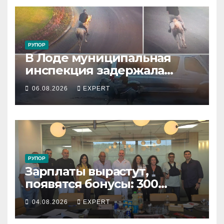
РУПОР
В Лоде муниципальная
инспекция задержала
подростка, устроившего
06.08.2026
EXPERT
опасную скачку на лошади
по улицам города
РУПОР
Зарплаты вырастут,
появятся бонусы: 300
сотрудников «Штраус»
04.08.2026
EXPERT
получили новый
коллективный договор