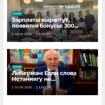
РУПОР
Зарплаты вырастут,
появятся бонусы: 300
сотрудников «Штраус»
04.08.2026
EXPERT
получили новый
коллективный договор
РУПОР
Либерман: Если слова
Нетаниягу не
предвыборный трюк, пусть
03.08.2026
EXPERT
докажет это делом