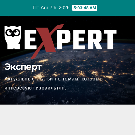
Перейти
Пт. Авг 7th, 2026
5:03:48 AM
к
содержимому
Эксперт
Актуальные статьи по темам, которые
интересуют израильтян.