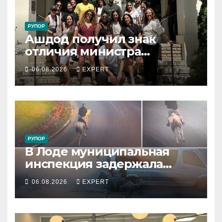
РУПОР
Ашдод получил знак
отличия министра
обороны за поддержку
06.08.2026
EXPERT
резервистов
РУПОР
В Лоде муниципальная
инспекция задержала
подростка, устроившего
06.08.2026
EXPERT
опасную скачку на лошади
по улицам города