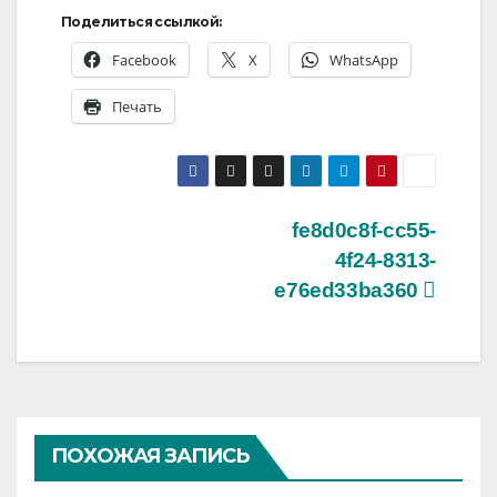
Поделиться ссылкой:
Facebook
X
WhatsApp
Печать
Навигация
fe8d0c8f-cc55-
4f24-8313-
по
e76ed33ba360
записям
ПОХОЖАЯ ЗАПИСЬ