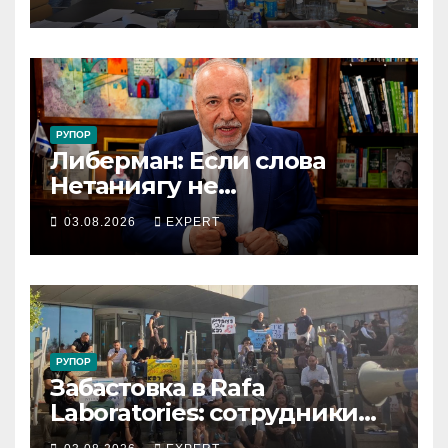
получили новый
коллективный договор
РУПОР
Либерман: Если слова
Нетаниягу не
предвыборный трюк, пусть
03.08.2026
EXPERT
докажет это делом
РУПОР
Забастовка в Rafa
Laboratories: сотрудники
остановили производство