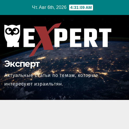
Перейти
Чт. Авг 6th, 2026
4:31:10 AM
к
содержимому
Эксперт
Актуальные статьи по темам, которые
интересуют израильтян.