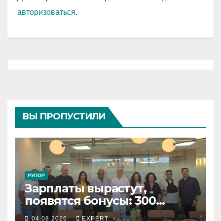
авторизоваться
.
ВЫ ПРОПУСТИЛИ
РУПОР
Зарплаты вырастут,
появятся бонусы: 300
сотрудников «Штраус»
04.08.2026
EXPERT