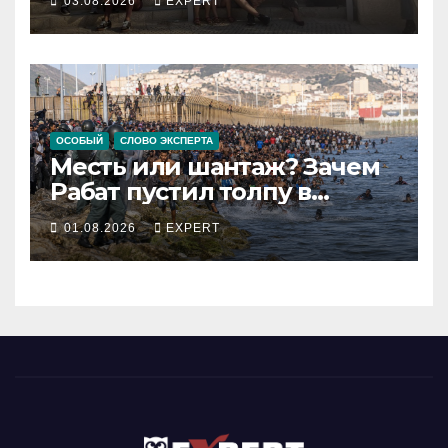
03.08.2026
EXPERT
и требуют долю от
биржевого успеха
ОСОБЫЙ
СЛОВО ЭКСПЕРТА
Месть или шантаж? Зачем
Рабат пустил толпу в
испанский анклав
01.08.2026
EXPERT