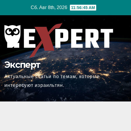
Перейти
Сб. Авг 8th, 2026
11:56:47 AM
к
содержимому
Эксперт
Актуальные статьи по темам, которые
интересуют израильтян.