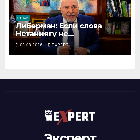
РУПОР
Либерман: Если слова
Нетаниягу не
предвыборный трюк, пусть
03.08.2026
EXPERT
докажет это делом
Эксперт