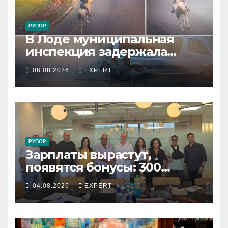
РУПОР
В Лоде муниципальная
инспекция задержала
подростка, устроившего
06.08.2026
EXPERT
опасную скачку на лошади
по улицам города
РУПОР
Зарплаты вырастут,
появятся бонусы: 300
сотрудников «Штраус»
04.08.2026
EXPERT
получили новый
коллективный договор