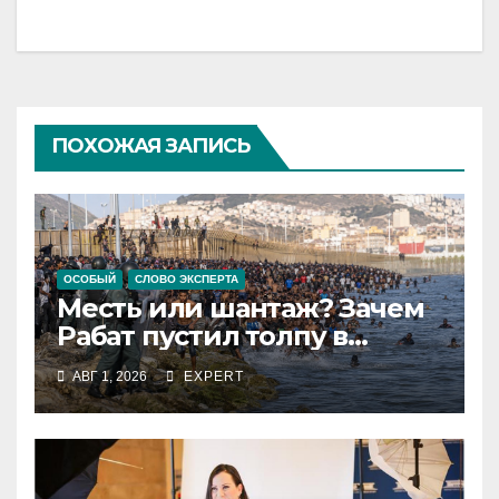
ПОХОЖАЯ ЗАПИСЬ
ОСОБЫЙ
СЛОВО ЭКСПЕРТА
Месть или шантаж? Зачем
Рабат пустил толпу в
испанский анклав
АВГ 1, 2026
EXPERT