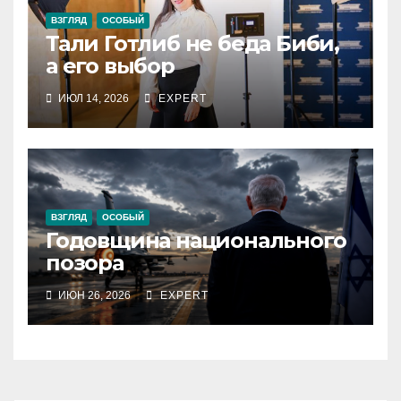
ВЗГЛЯД
ОСОБЫЙ
Тали Готлиб не беда Биби,
а его выбор
ИЮЛ 14, 2026
EXPERT
ВЗГЛЯД
ОСОБЫЙ
Годовщина национального
позора
ИЮН 26, 2026
EXPERT