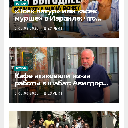
РУПОР
«Эсек патур» или «эсек
мурше» в Израиле: что
выгоднее фрилансеру и
09.08.2026
EXPERT
малому бизнесу в 2026 году
РУПОР
Кафе атаковали из-за
работы в шабат: Авигдор
Либерман приехал
08.08.2026
EXPERT
поддержать владельцев