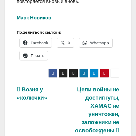
повторяется вновь и вновь.
Марк Новиков
Поделиться ссылкой:
Facebook
X
WhatsApp
Печать
Навигация
Возня у
Цели войны не
«колючки»
достигнуты,
по
ХАМАС не
записям
уничтожен,
заложники не
освобождены