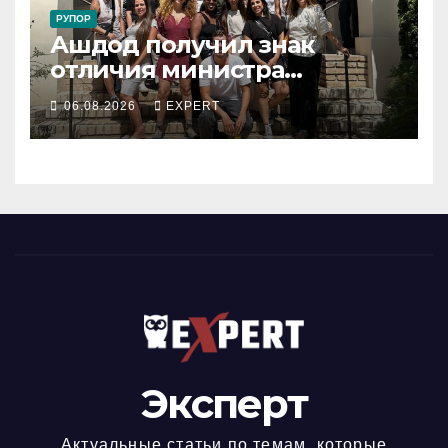
РУПОР
Ашдод получил знак
отличия министра
обороны за поддержку
06.08.2026
EXPERT
резервистов
Эксперт
Актуальные статьи по темам, которые