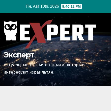
Перейти
Пн. Авг 10th, 2026
8:40:13 PM
к
содержимому
Эксперт
Актуальные статьи по темам, которые
интересуют израильтян.