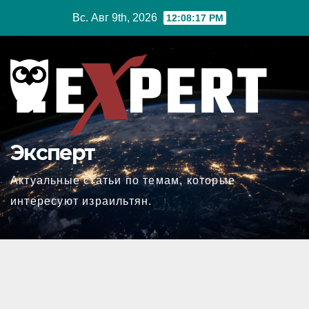
Перейти
Вс. Авг 9th, 2026
12:08:18 PM
к
содержимому
Эксперт
Актуальные статьи по темам, которые
интересуют израильтян.