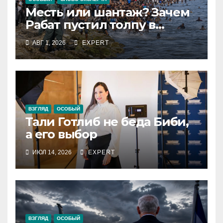
Месть или шантаж? Зачем
Рабат пустил толпу в
испанский анклав
АВГ 1, 2026
EXPERT
ВЗГЛЯД
ОСОБЫЙ
Тали Готлиб не беда Биби,
а его выбор
ИЮЛ 14, 2026
EXPERT
ВЗГЛЯД
ОСОБЫЙ