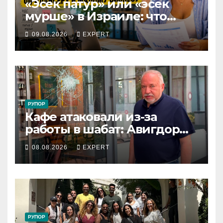
«Эсек патур» или «эсек
мурше» в Израиле: что
выгоднее фрилансеру и
09.08.2026
EXPERT
малому бизнесу в 2026 году
РУПОР
Кафе атаковали из-за
работы в шабат: Авигдор
Либерман приехал
08.08.2026
EXPERT
поддержать владельцев
РУПОР