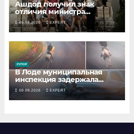
Ашдод получил знак
отличия министра
обороны за поддержку
06.08.2026
EXPERT
резервистов
РУПОР
В Лоде муниципальная
инспекция задержала
подростка, устроившего
06.08.2026
EXPERT
опасную скачку на лошади
по улицам города