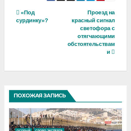
Навигация
«Под
Проезд на
сурдинку»?
красный сигнал
по
светофора с
записям
отягчающими
обстоятельствам
и
ПОХОЖАЯ ЗАПИСЬ
ОСОБЫЙ
СЛОВО ЭКСПЕРТА