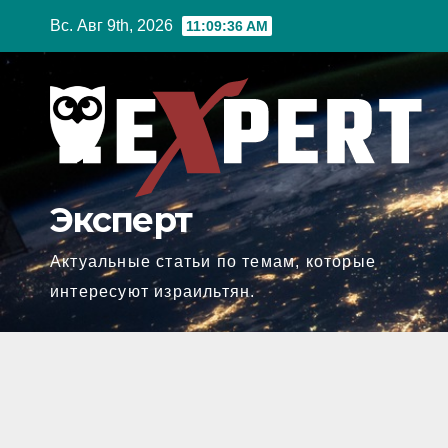
Перейти
Вс. Авг 9th, 2026
11:09:37 AM
к
содержимому
Эксперт
Актуальные статьи по темам, которые
интересуют израильтян.