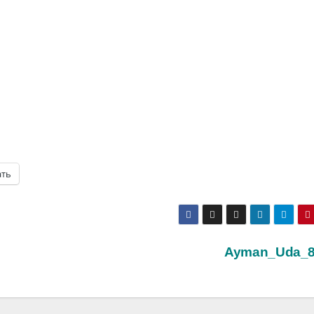
ать
Ayman_Uda_