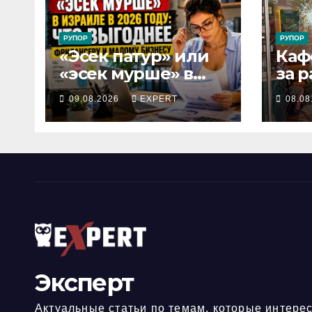
РУПОР
РУПОР
«Эсек патур» или
Каф
«эсек мурше» в
за р
Израиле: что
Ави
09.08.2026
EXPERT
08.08
выгоднее
при
фрилансеру и
под
малому бизнесу в
вла
2026 году
Эксперт
Актуальные статьи по темам, которые интерес