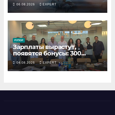
подростка, устроившего
06.08.2026
EXPERT
опасную скачку на лошади
по улицам города
РУПОР
Зарплаты вырастут,
появятся бонусы: 300
сотрудников «Штраус»
04.08.2026
EXPERT
получили новый
коллективный договор