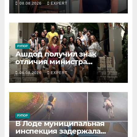
08.08.2026
EXPERT
поддержать владельцев
РУПОР
Ашдод получил знак
отличия министра
обороны за поддержку
06.08.2026
EXPERT
резервистов
РУПОР
В Лоде муниципальная
инспекция задержала