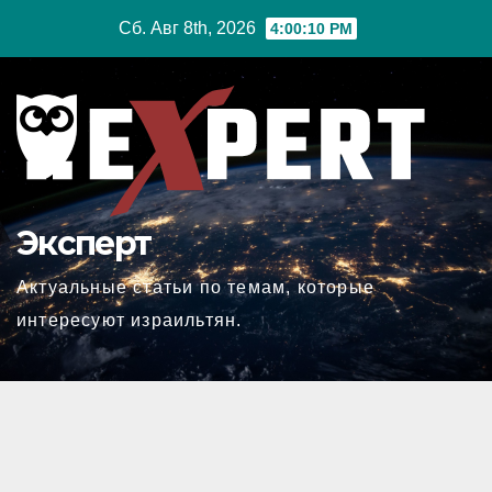
Перейти
Сб. Авг 8th, 2026
4:00:11 PM
к
содержимому
Эксперт
Актуальные статьи по темам, которые
интересуют израильтян.