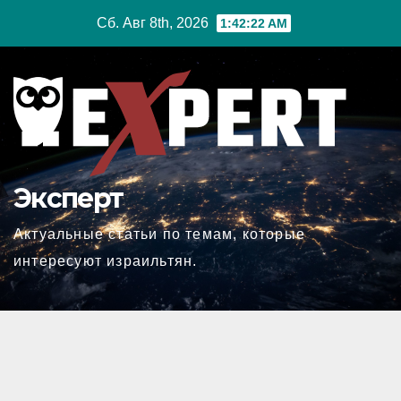
Перейти
Сб. Авг 8th, 2026
1:42:23 AM
к
содержимому
Эксперт
Актуальные статьи по темам, которые
интересуют израильтян.