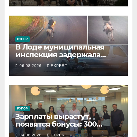
резервистов
РУПОР
В Лоде муниципальная
инспекция задержала
подростка, устроившего
06.08.2026
EXPERT
опасную скачку на лошади
по улицам города
РУПОР
Зарплаты вырастут,
появятся бонусы: 300
сотрудников «Штраус»
04.08.2026
EXPERT