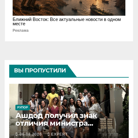
Ближний Восток: Все актуальные новости в одном
месте
Реклама
ВЫ ПРОПУСТИЛИ
РУПОР
Ашдод получил знак
отличия министра
обороны за поддержку
06.08.2026
EXPERT