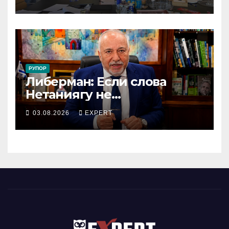
получили новый
коллективный договор
РУПОР
Либерман: Если слова
Нетаниягу не
предвыборный трюк, пусть
03.08.2026
EXPERT
докажет это делом