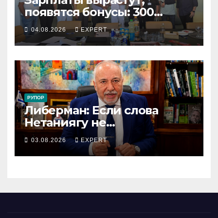
появятся бонусы: 300
сотрудников «Штраус»
04.08.2026
EXPERT
получили новый
коллективный договор
РУПОР
Либерман: Если слова
Нетаниягу не
предвыборный трюк, пусть
03.08.2026
EXPERT
докажет это делом