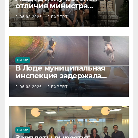
отличия министра
обороны за поддержку
06.08.2026
EXPERT
резервистов
РУПОР
В Лоде муниципальная
инспекция задержала
подростка, устроившего
06.08.2026
EXPERT
опасную скачку на лошади
по улицам города
РУПОР
Зарплаты вырастут,