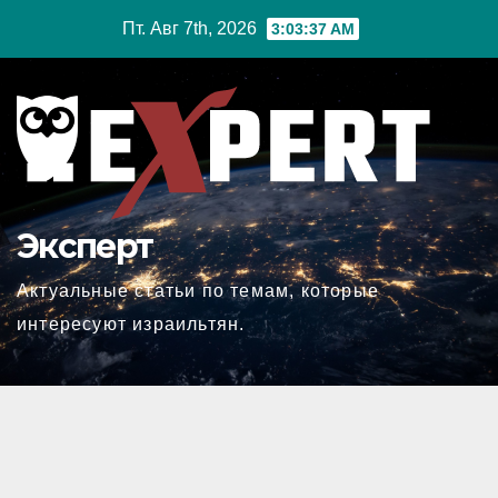
Перейти
Пт. Авг 7th, 2026
3:03:37 AM
к
содержимому
Эксперт
Актуальные статьи по темам, которые
интересуют израильтян.